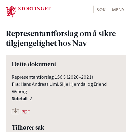
Stortinget.no
SØK
MENY
Representantforslag om å sikre
tilgjengelighet hos Nav
Dette dokument
Representantforslag 156 S (2020–2021)
Fra
:
Hans Andreas Limi, Silje Hjemdal og Erlend
Wiborg
Sidetall
:
2
PDF
Tilhører sak