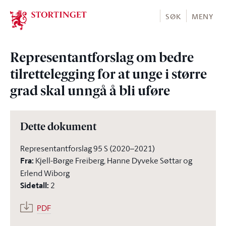
Stortinget.no
SØK
MENY
Representantforslag om bedre
tilrettelegging for at unge i større
grad skal unngå å bli uføre
Dette dokument
Representantforslag 95 S (2020–2021)
Fra
:
Kjell-Børge Freiberg, Hanne Dyveke Søttar og
Erlend Wiborg
Sidetall
:
2
PDF