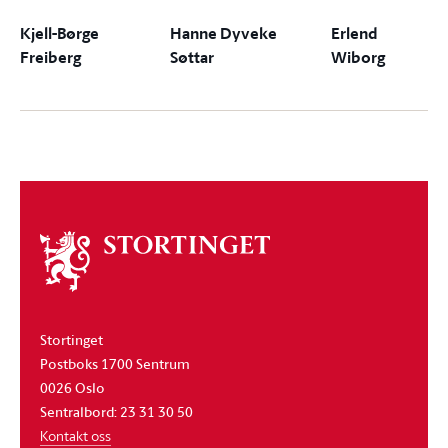
Kjell-Børge
Hanne Dyveke
Erlend
Freiberg
Søttar
Wiborg
Om
stortinget
Stortinget
Postboks 1700 Sentrum
0026 Oslo
Sentralbord: 23 31 30 50
Kontakt oss