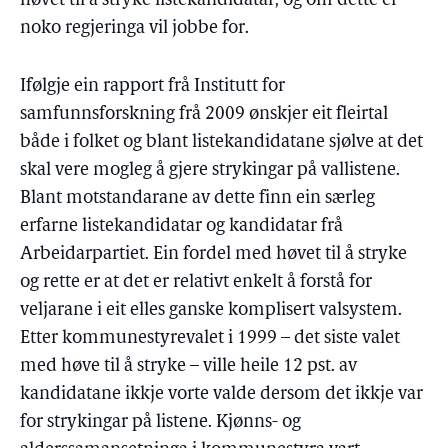
høvet til å stryke listekandidatar, og om dette er
noko regjeringa vil jobbe for.
Ifølgje ein rapport frå Institutt for
samfunnsforskning frå 2009 ønskjer eit fleirtal
både i folket og blant listekandidatane sjølve at det
skal vere mogleg å gjere strykingar på vallistene.
Blant motstandarane av dette finn ein særleg
erfarne listekandidatar og kandidatar frå
Arbeidarpartiet. Ein fordel med høvet til å stryke
og rette er at det er relativt enkelt å forstå for
veljarane i eit elles ganske komplisert valsystem.
Etter kommunestyrevalet i 1999 – det siste valet
med høve til å stryke – ville heile 12 pst. av
kandidatane ikkje vorte valde dersom det ikkje var
for strykingar på listene. Kjønns- og