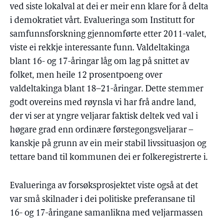
ved siste lokalval at dei er meir enn klare for å delta
i demokratiet vårt. Evalueringa som Institutt for
samfunnsforskning gjennomførte etter 2011-valet,
viste ei rekkje interessante funn. Valdeltakinga
blant 16- og 17-åringar låg om lag på snittet av
folket, men heile 12 prosentpoeng over
valdeltakinga blant 18–21-åringar. Dette stemmer
godt overeins med røynsla vi har frå andre land,
der vi ser at yngre veljarar faktisk deltek ved val i
høgare grad enn ordinære førstegongsveljarar –
kanskje på grunn av ein meir stabil livssituasjon og
tettare band til kommunen dei er folkeregistrerte i.
Evalueringa av forsøksprosjektet viste også at det
var små skilnader i dei politiske preferansane til
16- og 17-åringane samanlikna med veljarmassen