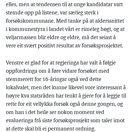
elles, men at tendensen til at unge kandidatar vart
stemde opp på listene, var særleg sterk i
forsøkskommunane. Med tanke på at alderssnittet
i kommunestyra i landet vårt er rimeleg høgt, og at
veljarmassen blir eldre og eldre, må det seiast å
vere eit svært positivt resultat av forsøksprosjektet.
Venstre er glad for at regjeringa har valt å følgje
oppfordringa om å føre vidare forsøket med
stemmerett for 16-åringar også ved dette
lokalvalet, men det kunne likevel vore interessant å
høyre kva statsråden har tenkt å gjere for å leggje til
rette for eit vellykka forsøk også denne gongen, og
om han i det heile ser nokon moment ved
evalueringa frå siste forsøksprosjekt som taler imot
at dette skal bli ei permanent ordning.