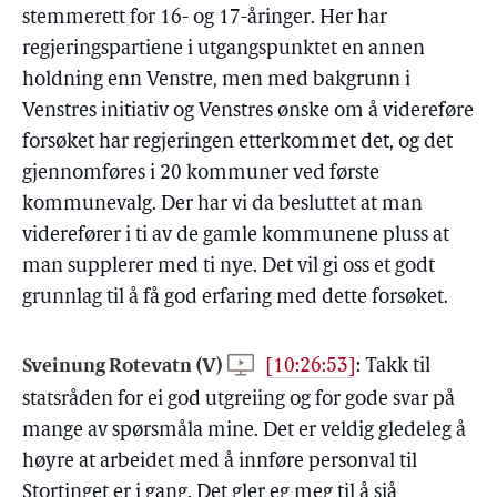
stemmerett for 16- og 17-åringer. Her har
regjeringspartiene i utgangspunktet en annen
holdning enn Venstre, men med bakgrunn i
Venstres initiativ og Venstres ønske om å videreføre
forsøket har regjeringen etterkommet det, og det
gjennomføres i 20 kommuner ved første
kommunevalg. Der har vi da besluttet at man
viderefører i ti av de gamle kommunene pluss at
man supplerer med ti nye. Det vil gi oss et godt
grunnlag til å få god erfaring med dette forsøket.
Sveinung Rotevatn (V)
[10:26:53]
:
Takk til
statsråden for ei god utgreiing og for gode svar på
mange av spørsmåla mine. Det er veldig gledeleg å
høyre at arbeidet med å innføre personval til
Stortinget er i gang. Det gler eg meg til å sjå