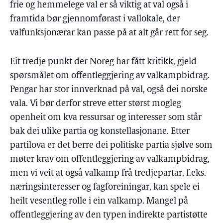
frie og hemmelege val er så viktig at val også i
framtida bør gjennomførast i vallokale, der
valfunksjonærar kan passe på at alt går rett for seg.
Eit tredje punkt der Noreg har fått kritikk, gjeld
spørsmålet om offentleggjering av valkampbidrag.
Pengar har stor innverknad på val, også dei norske
vala. Vi bør derfor streve etter størst mogleg
openheit om kva ressursar og interesser som står
bak dei ulike partia og konstellasjonane. Etter
partilova er det berre dei politiske partia sjølve som
møter krav om offentleggjering av valkampbidrag,
men vi veit at også valkamp frå tredjepartar, f.eks.
næringsinteresser og fagforeiningar, kan spele ei
heilt vesentleg rolle i ein valkamp. Mangel på
offentleggjering av den typen indirekte partistøtte