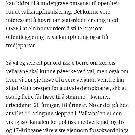
kan bidra til å undergrave omsynet til openheit
rundt valkampfinansiering. Det kunne vore
interessant å høyre om statsråden er einig med
OSSE i at ein bør vurdere å stille krav om
offentleggjering av valkampbidrag også frå
tredjepartar.
Så vil eg seie eit par ord ikkje berre om korleis
veljarane skal kunne påverke ved val, men også om
kven vi bør gje høve til å vere veljarar. Venstre har
alltid gått i bresjen for å utvide demokratiet, slik at
stadig fleire får høve til å stemme – kvinner,
arbeidarar, 20-åringar, 18-åringar. No er det på tide
at vi lèt 16-åringane sleppe til. Valkanalen er den
viktigaste kanalen for politisk medverknad, og 16-
og 17-åringane våre viste gjennom forsøksordninga