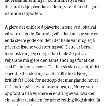
alderssamansetninga i kommunestyra vart
derimot ikkje påverka av dette, viser den tidlegare
nemnde rapporten.
Å gjere det enklare å påverke listene ved lokalval
vil vere eit gode. Samtidig ville det kanskje vere eit
endå større gode om det i det heile var mogleg å
påverke listene ved stortingsval. Dette er berre
teoretisk mogleg i dag, sidan heile 50 pst. av
veljarane må gjere den same endringa for at det
skal få ein konsekvens. Det har så vidt eg veit, aldri
skjedd. Etter stortingsvalet i 2009 fekk Noreg
kritikk frå OSSE for nettopp det manglande høvet
til å endre på listesamansetninga, og Noreg vart
oppfordra til å vurdere ei endring av vallova der
ein senkar terskelen for når ei retting faktisk skal få