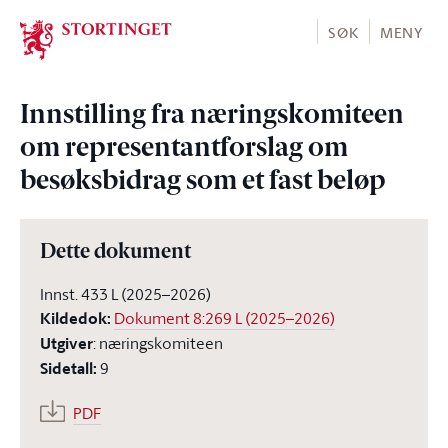
Stortinget.no
SØK
MENY
Innstilling fra næringskomiteen
om representantforslag om
besøksbidrag som et fast beløp
Dette dokument
Innst. 433 L (2025–2026)
Kildedok
:
Dokument 8:269 L (2025–2026)
Utgiver
:
næringskomiteen
Sidetall
:
9
PDF