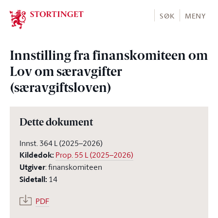
Stortinget.no
SØK
MENY
Innstilling fra finanskomiteen om
Lov om særavgifter
(særavgiftsloven)
Dette dokument
Innst. 364 L (2025–2026)
Kildedok
:
Prop. 55 L (2025–2026)
Utgiver
:
finanskomiteen
Sidetall
:
14
PDF