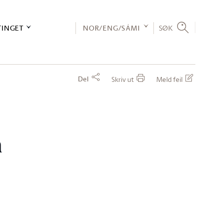
TINGET
NOR/ENG/SÁMI
SØK
Del
Skriv ut
Meld feil
m