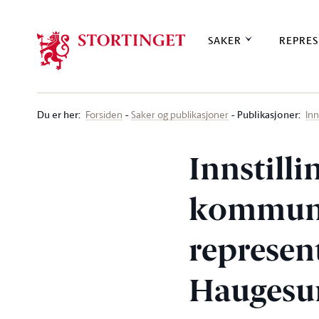
Stortinget.no
SAKER
REPRES
Du er her
:
Publikasjoner:
Forsiden
Saker og publikasjoner
Inn
Innstilli
kommuni
represen
Haugesu