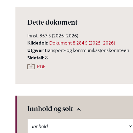
Dette dokument
Innst. 357 S (2025–2026)
Kildedok
:
Dokument 8:284 S (2025–2026)
Utgiver
:
transport- og kommunikasjonskomiteen
Sidetall
:
8
PDF
Innhold og søk
-label
Innhold