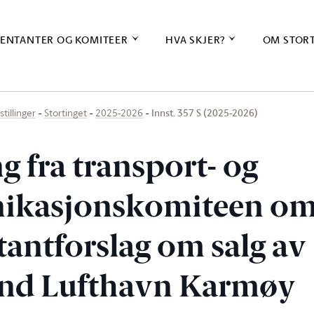
ENTANTER OG KOMITEER
HVA SKJER?
OM STOR
Innst. 357 S (2025-2026)
stillinger
Stortinget
2025-2026
ng fra transport- og
kasjonskomiteen o
tantforslag om salg av
nd Lufthavn Karmøy