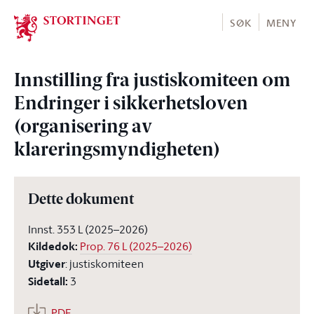
Stortinget.no
SØK
MENY
Innstilling fra justiskomiteen om
Endringer i sikkerhetsloven
(organisering av
klareringsmyndigheten)
Dette dokument
Innst. 353 L (2025–2026)
Kildedok
:
Prop. 76 L (2025–2026)
Utgiver
:
justiskomiteen
Sidetall
:
3
PDF