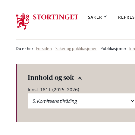
Stortinget.no
SAKER
REPRES
Du er her
:
Publikasjoner:
Forsiden
Saker og publikasjoner
Inn
Innhold og søk
Innst. 181 L (2025–2026)
5. Komiteens tilråding