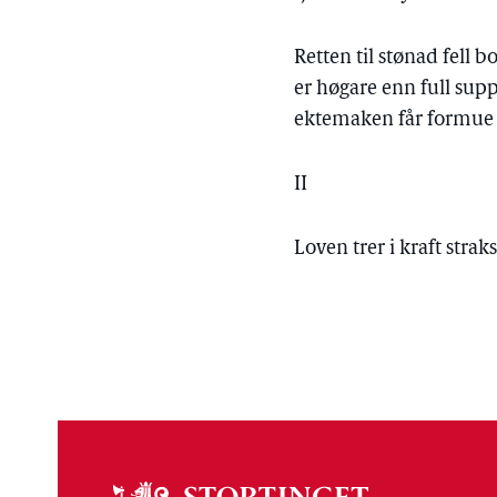
Retten til stønad fell 
er høgare enn full sup
ektemaken får formue o
II
Loven trer i kraft straks
Om