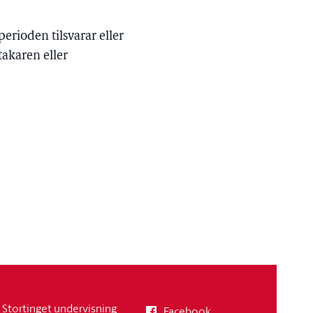
perioden tilsvarar eller
takaren eller
Stortinget undervisning
Facebook