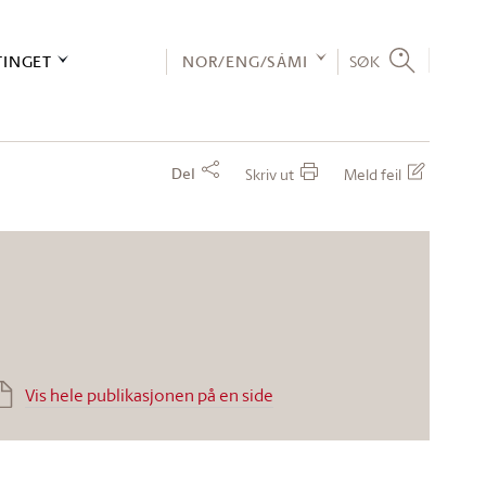
TINGET
NOR/ENG/SÁMI
SØK
Del
Skriv ut
Meld feil
Vis hele publikasjonen på en side