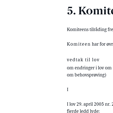
5. Komit
Komiteens tilråding f
Komiteen
har for øvr
vedtak til lov
om endringer i lov om 
om behovsprøving)
I
I lov 29. april 2005 nr
fjerde ledd lyde: