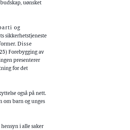
le budskap, uønsket
parti og
ets sikkerhetstjeneste
ttformer.
Disse
2025) Forebygging av
ingen presenterer
tning for det
yttelse også på nett.
en om barn og unges
 hensyn i alle saker