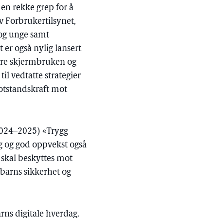
t en rekke grep for å
v Forbrukertilsynet,
 og unge samt
er også nylig lansert
sere skjermbruken og
til vedtatte strategier
motstandskraft mot
(2024–2025) «Trygg
gg og god oppvekst også
skal beskyttes mot
 barns sikkerhet og
rns digitale hverdag.