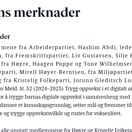
ns merknader
ader
ene fra Arbeiderpartiet, Hashim Abdi, leder
 fra Fremskrittspartiet, Liv Gustavsen, Silje
 fra Høyre, Haagen Poppe og Tone Wilhelmsen
reparti, Mirell Høyer-Berntsen, fra Miljøparti
g fra Kristelig Folkeparti, Jorunn Gleditsch Lo
av Meld. St. 32 (2024–2025) Trygg oppvekst i et digitalt
rt for å trygge barnas digitale oppvekst i sammenheng me
 danner et kunnskapsgrunnlag, setter mål og fremmer til
de og trygge oppvekstsvilkår og rustes for voksenlivet.
, alle unntatt medlemmene fra Høyre og Kristelig Folkeparti