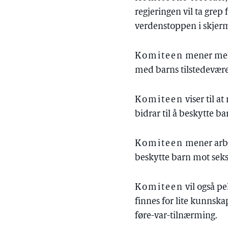
regjeringen vil ta grep 
verdenstoppen i skjerm
Komiteen
mener meld
med barns tilstedeværel
Komiteen
viser til at
bidrar til å beskytte ba
Komiteen
mener arbe
beskytte barn mot seks
Komiteen
vil også pe
finnes for lite kunnsk
føre-var-tilnærming.