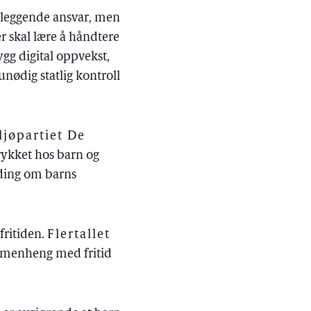
nnleggende ansvar, men
r skal lære å håndtere
ygg digital oppvekst,
nødig statlig kontroll
ljøpartiet De
trykket hos barn og
lding om barns
fritiden.
Flertallet
mmenheng med fritid