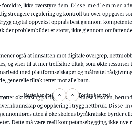
tte foreldre, ikke overstyre dem.
Disse medlemmer
adv
dig strengere regulering og kontroll tar over oppgaver so
 trygg digital oppvekst oppnås best gjennom kompetente
tak der problembildet er størst, ikke gjennom omfattende,
mener også at innsatsen mot digitale overgrep, nettmobb
 og viser til at mer treffsikre tiltak, som økte ressurser ti
marbeid med plattformselskaper og målrettet rådgivning t
de, generelle tiltak rettet mot alle barn.
Neste kapittel
Forrige kapittel
støtter økt satsing på digital kompetanse i skolen, herund
onvernkunnskap og opplæring i trygg nettbruk.
Disse 
 gjennomføres uten å øke skolens byråkratiske byrder ell
ter. Dette må være reell kompetansebygging, ikke nye r