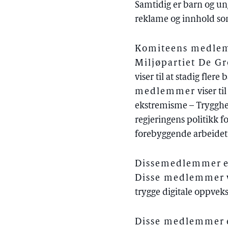
Samtidig er barn og ung
reklame og innhold so
Komiteens medlemm
Miljøpartiet De G
viser til at stadig fler
medlemmer
viser ti
ekstremisme – Trygghet
regjeringens politikk f
forebyggende arbeidet
Disse
medlemmer
e
Disse medlemmer
trygge digitale oppveks
Disse medlemmer