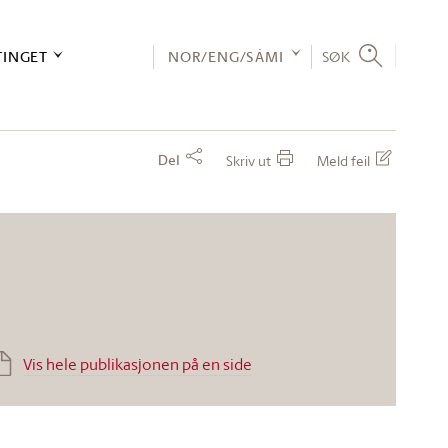
TINGET
NOR/ENG/SÁMI
SØK
Del
Skriv ut
Meld feil
Vis hele publikasjonen på en side