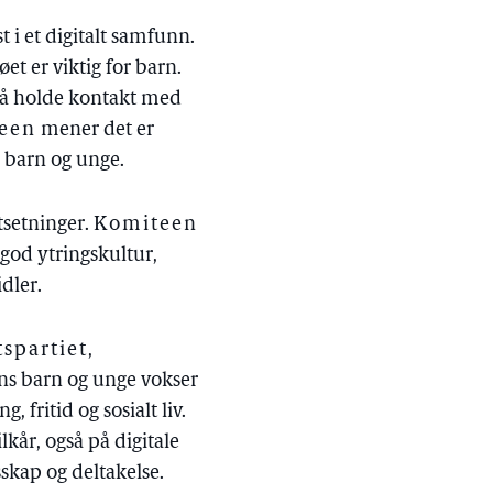
 i et digitalt samfunn.
t er viktig for barn.
il å holde kontakt med
een
mener det er
l barn og unge.
tsetninger.
Komiteen
n god ytringskultur,
idler.
spartiet,
gens barn og unge vokser
 fritid og sosialt liv.
lkår, også på digitale
sskap og deltakelse.