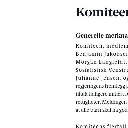
Komitee
Generelle merkn
Komiteen, medlemm
Benjamin Jakobsen,
Morgan Langfeldt,
Sosialistisk Venst
Julianne Jensen, o
regjeringens fremlegg 
tiltak tidligere initie
rettigheter. Meldingen
at alle barn skal ha go
Komiteens flertall