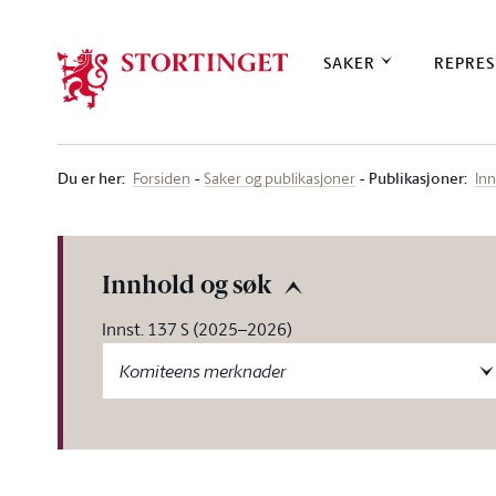
Stortinget.no
SAKER
REPRES
Du er her
:
Publikasjoner:
Forsiden
Saker og publikasjoner
Inn
Innhold og søk
Innst. 137 S (2025–2026)
Komiteens merknader