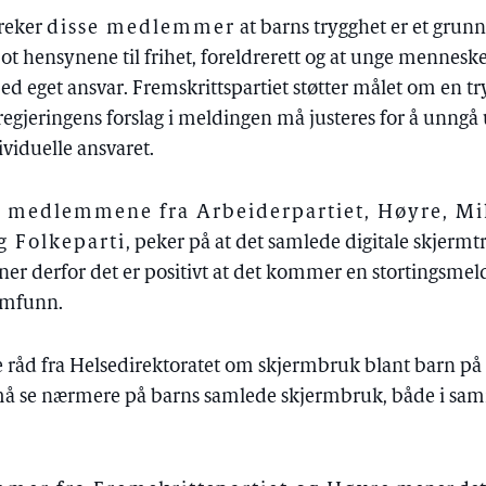
treker
disse medlemmer
at barns trygghet er et gru
ot hensynene til frihet, foreldrerett og at unge menneske
med eget ansvar. Fremskrittspartiet støtter målet om en tr
egjeringens forslag i meldingen må justeres for å unngå u
ividuelle ansvaret.
l, medlemmene fra Arbeiderpartiet, Høyre, Mi
g Folkeparti
, peker på at det samlede digitale skjerm
ner derfor det er positivt at det kommer en stortingsme
samfunn.
ye råd fra Helsedirektoratet om skjermbruk blant barn på 
må se nærmere på barns samlede skjermbruk, både i sa