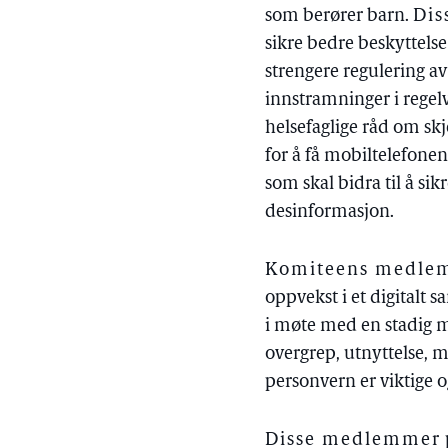
som berører barn.
Di
sikre bedre beskyttels
strengere regulering a
innstramninger i regel
helsefaglige råd om sk
for å få mobiltelefon
som skal bidra til å s
desinformasjon.
Komiteens medlemm
oppvekst i et digitalt 
i møte med en stadig m
overgrep, utnyttelse, m
personvern er viktige og
Disse medlemmer