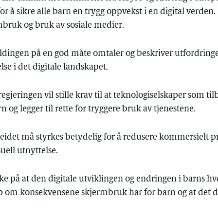
for å sikre alle barn en trygg oppvekst i en digital verden.
bruk og bruk av sosiale medier.
ingen på en god måte omtaler og beskriver utfordringe
se i det digitale landskapet.
 regjeringen vil stille krav til at teknologiselskaper som til
rn og legger til rette for tryggere bruk av tjenestene.
idet må styrkes betydelig for å redusere kommersielt pre
uell utnyttelse.
ke på at den digitale utviklingen og endringen i barns hv
ap om konsekvensene skjermbruk har for barn og at det de