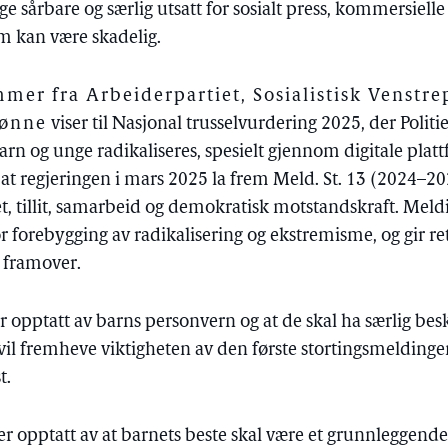
e sårbare og særlig utsatt for sosialt press, kommersiel
m kan være skadelig.
er fra Arbeiderpartiet, Sosialistisk Venstre
rønne
viser til Nasjonal trusselvurdering 2025, der Politi
e barn og unge radikaliseres, spesielt gjennom digitale pla
l at regjeringen i mars 2025 la frem Meld. St. 13 (2024–
, tillit, samarbeid og demokratisk motstandskraft. Meld
or forebygging av radikalisering og ekstremisme, og gir re
 framover.
r opptatt av barns personvern og at de skal ha særlig besk
vil fremheve viktigheten av den første stortingsmelding
t.
er opptatt av at barnets beste skal være et grunnleggende