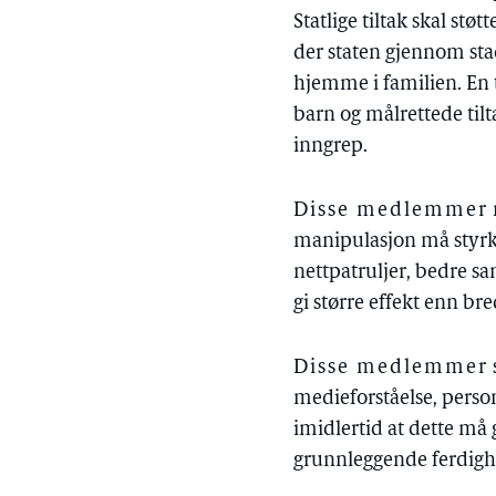
Statlige tiltak skal stø
der staten gjennom sta
hjemme i familien. En
barn og målrettede til
inngrep.
Disse medlemmer
manipulasjon må styrkes,
nettpatruljer, bedre sa
gi større effekt enn bre
Disse medlemmer
medieforståelse, pers
imidlertid at dette må
grunnleggende ferdighe