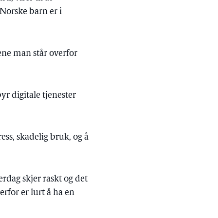
 Norske barn er i
ne man står overfor
byr digitale tjenester
ss, skadelig bruk, og å
erdag skjer raskt og det
rfor er lurt å ha en