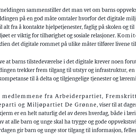
at meldingen sammenstiller det man vet om barns oppvekst
ingen på en god måte omtaler hvorfor det digitale miljøe
l alt fra å kontakte hjelpetjenester, faglig på skolen og t
jøet er viktig for tilhørighet og sosiale relasjoner.
Komit
dien det digitale rommet på ulike måter tilfører livene ti
e at barns tilstedeværelse i det digitale krever noen foru
ldingen trekker frem tilgang til utstyr og infrastruktur, e
kompetanse til å delta og tilgjengelige tjenester og lærem
, medlemmene fra Arbeiderpartiet, Fremskritt
reparti og Miljøpartiet De Grønne
, viser til at da
erm er en helt naturlig del av deres hverdag, både i læring,
av at alle barn og unge skal ha trygge og gode oppvekstsvi
rdagen gir barn og unge stor tilgang til informasjon, felle