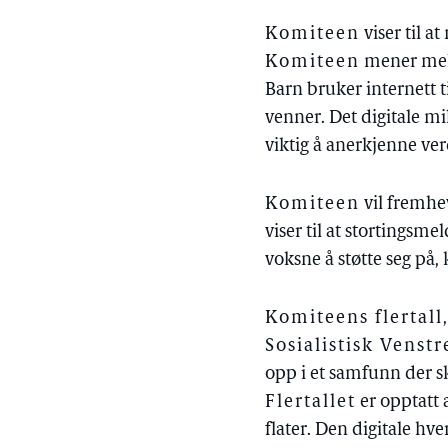
Komiteen
viser til 
Komiteen
mener meld
Barn bruker internett ti
venner. Det digitale mil
viktig å anerkjenne ver
Komiteen
vil fremhev
viser til at stortingsme
voksne å støtte seg på, 
Komiteens flertall
Sosialistisk Venst
opp i et samfunn der skj
Flertallet
er opptatt 
flater. Den digitale hve