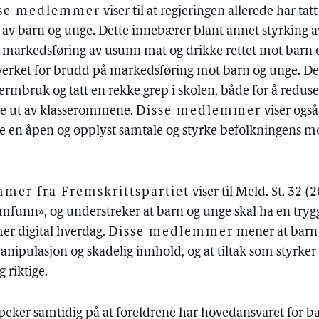
sse medlemmer
viser til at regjeringen allerede har tat
e av barn og unge. Dette innebærer blant annet styrking a
v markedsføring av usunn mat og drikke rettet mot barn
verket for brudd på markedsføring mot barn og unge. Det 
jermbruk og tatt en rekke grep i skolen, både for å redu
ene ut av klasserommene.
Disse medlemmer
viser også 
ikre en åpen og opplyst samtale og styrke befolkningens 
er fra Fremskrittspartiet
viser til Meld. St. 32 
samfunn», og understreker at barn og unge skal ha en try
er digital hverdag.
Disse medlemmer
mener at barn 
anipulasjon og skadelig innhold, og at tiltak som styrker
 riktige.
peker samtidig på at foreldrene har hovedansvaret for ba