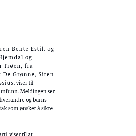
en Bente Estil, og
 Hjemdal og
 Trøen, fra
et De Grønne, Siren
ssius
, viser til
 samfunn. Meldingen ser
d hverandre og barns
tak som ønsker å sikre
, viser til at