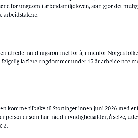
ene for ungdom i arbeidsmiljøloven, som gjør det mulig
ge arbeidstakere.
gen utrede handlingsrommet for å, innenfor Norges folkere
g følgelig la flere ungdommer under 15 år arbeide noe m
gen komme tilbake til Stortinget innen juni 2026 med et fo
ter personer som har nådd myndighetsalder, å selge, utle
e 3.