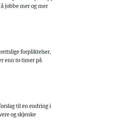
 å jobbe mer og mer
ttslige forpliktelser,
er enn to timer på
rslag til en endring i
vere og skjenke