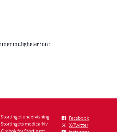
ommer muligheter inn i
Stortinget undervisning
Facebook
Stortingets mediearkiv
X/Twitter
Ordbok for Stortinget