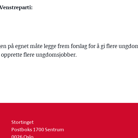
 Venstreparti:
ngen på egnet måte legge frem forslag for å gi flere ungd
å opprette flere ungdomsjobber.
Stortinget
Postboks 1700 Sentrum
0026 Oslo