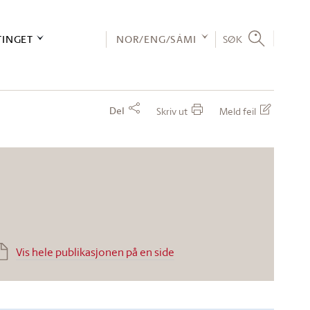
TINGET
NOR/ENG/SÁMI
SØK
Del
Skriv ut
Meld feil
Vis hele publikasjonen på en side