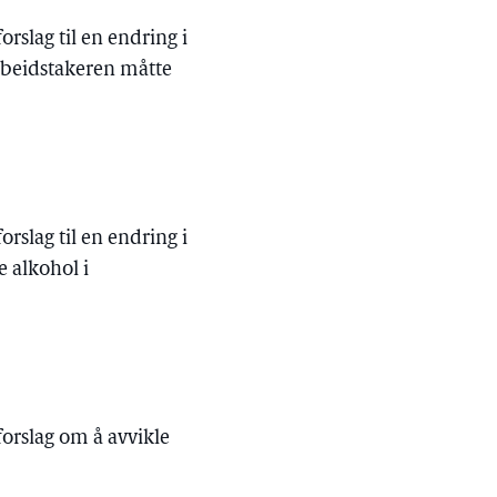
rslag til en endring i
rbeidstakeren måtte
rslag til en endring i
e alkohol i
forslag om å avvikle