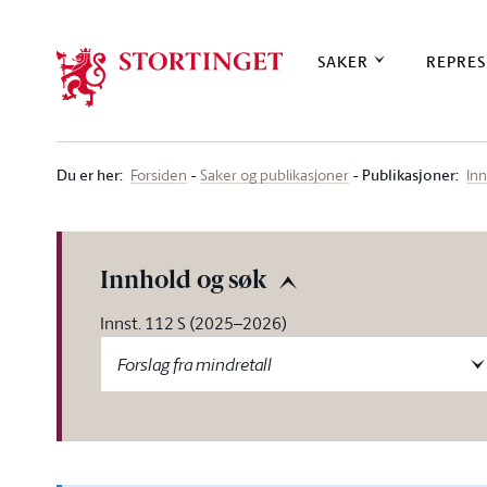
Stortinget.no
SAKER
REPRES
Du er her
:
Publikasjoner:
Forsiden
Saker og publikasjoner
Inn
Innhold og søk
Innst. 112 S (2025–2026)
Forslag fra mindretall