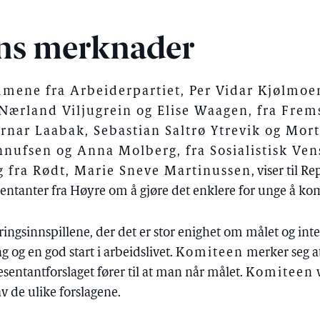
ns merknader
ene fra Arbeiderpartiet, Per Vidar Kjølmoe
ærland Viljugrein og Elise Waagen, fra Fremsk
rnar Laabak, Sebastian Saltrø Ytrevik og Mor
ufsen og Anna Molberg, fra Sosialistisk Vens
g fra Rødt, Marie Sneve Martinussen
, viser til 
entanter fra Høyre om å gjøre det enklere for unge å ko
øringsinnspillene, der det er stor enighet om målet og in
 og en god start i arbeidslivet.
Komiteen
merker seg at
esentantforslaget fører til at man når målet.
Komiteen
v
v de ulike forslagene.