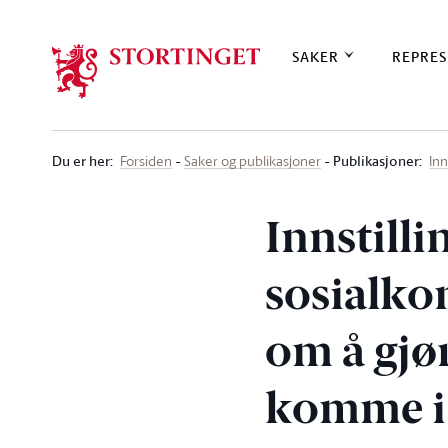
Stortinget.no
SAKER
REPRES
Du er her
:
Publikasjoner:
Forsiden
Saker og publikasjoner
Inn
Innstilli
sosialko
om å gjør
komme i