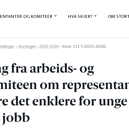
ENTANTER OG KOMITEER
HVA SKJER?
OM STOR
Innst. 112 S (2025-2026)
stillinger
Stortinget
2025-2026
ng fra arbeids- og
miteen om representan
e det enklere for unge
 jobb