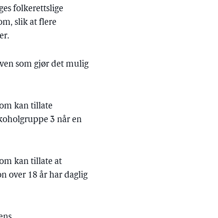
es folkerettslige
, slik at flere
er.
loven som gjør det mulig
om kan tillate
lkoholgruppe 3 når en
om kan tillate at
on over 18 år har daglig
rens