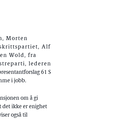
n, Morten
rittspartiet, Alf
ten Wold, fra
treparti, lederen
Representantforslag 61 S
mme i jobb.
tensjonen om å gi
 det ikke er enighet
iser også til