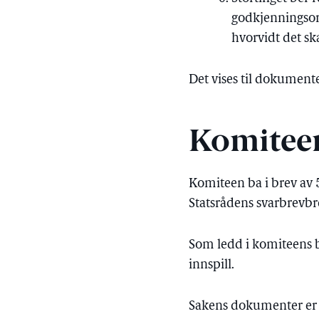
godkjenningsor
hvorvidt det sk
Det vises til dokumente
Komitee
Komiteen ba i brev av 
Statsrådens svarbrevbre
Som ledd i komiteens b
innspill.
Sakens dokumenter er t