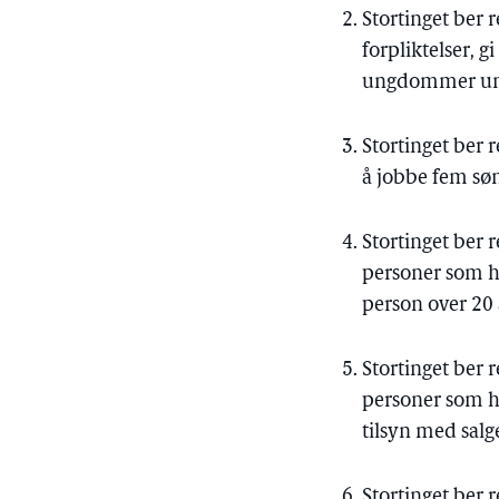
Stortinget ber 
forpliktelser, 
ungdommer unde
Stortinget ber 
å jobbe fem sø
Stortinget ber 
personer som h
person over 20 
Stortinget ber 
personer som ha
tilsyn med salge
Stortinget ber 