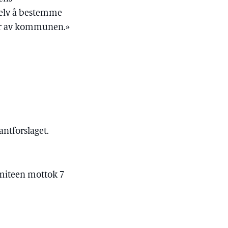
selv å bestemme
eler av kommunen.»
ntforslaget.
omiteen mottok 7