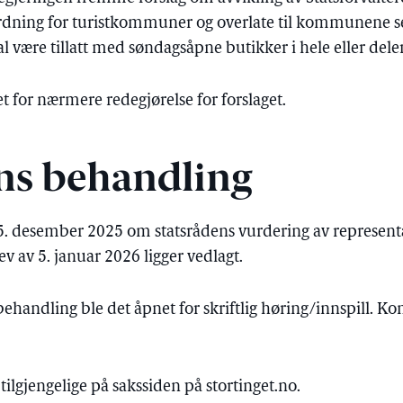
dning for turistkommuner og overlate til kommunene 
al være tillatt med søndagsåpne butikker i hele eller d
t for nærmere redegjørelse for forslaget.
ns behandling
5. desember 2025 om statsrådens vurdering av representa
v av 5. januar 2026 ligger vedlagt.
ehandling ble det åpnet for skriftlig høring/innspill. K
ilgjengelige på sakssiden på stortinget.no.