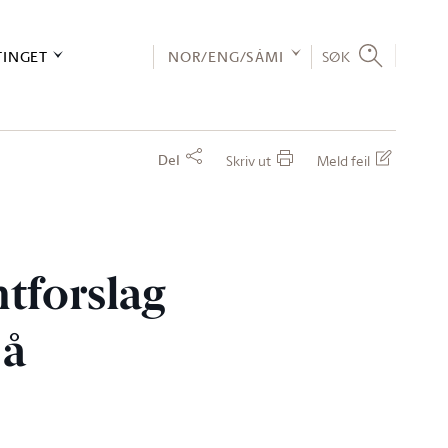
TINGET
NOR/ENG/SÁMI
SØK
Del
Skriv ut
Meld feil
tforslag
 å