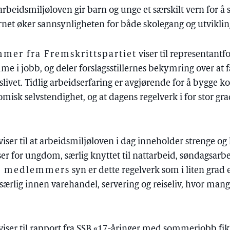
t arbeidsmiljøloven gir barn og unge et særskilt vern for 
vernet øker sannsynligheten for både skolegang og utviklin
er fra Fremskrittspartiet
viser til representantf
me i jobb, og deler forslagsstillernes bekymring over at
idslivet. Tidlig arbeidserfaring er avgjørende for å bygge 
misk selvstendighet, og at dagens regelverk i for stor gra
viser til at arbeidsmiljøloven i dag inneholder strenge og l
r for ungdom, særlig knyttet til nattarbeid, søndagsarb
e medlemmers
syn er dette regelverk som i liten grad er
særlig innen varehandel, servering og reiseliv, hvor mang
viser til rapport fra SSB «17-åringer med sommerjobb fi