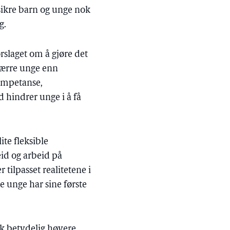
å sikre barn og unge nok
g.
orslaget om å gjøre det
 færre unge enn
kompetanse,
d hindrer unge i å få
ite fleksible
eid og arbeid på
 tilpasset realitetene i
e unge har sine første
kk betydelig høyere