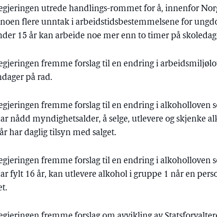
regjeringen utrede handlings-rommet for å, innenfor Norg
gi noen flere unntak i arbeidstidsbestemmelsene for ungdom
r 15 år kan arbeide noe mer enn to timer på skoledag
regjeringen fremme forslag til en endring i arbeidsmiljø
ndager på rad.
regjeringen fremme forslag til en endring i alkoholloven s
ar nådd myndighetsalder, å selge, utlevere og skjenke a
år har daglig tilsyn med salget.
regjeringen fremme forslag til en endring i alkoholloven s
r fylt 16 år, kan utlevere alkohol i gruppe 1 når en pers
t.
regjeringen fremme forslag om avvikling av Statsforvalte