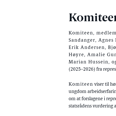
Komitee
Komiteen, medlemm
Sandanger, Agnes N
Erik Andersen, Bjø
Høyre, Amalie Gunn
Marian Hussein, o
(2025–2026) fra repres
Komiteen
viser til h
ungdom arbeidserfaring
om at forslagene i repr
statsrådens vurdering a