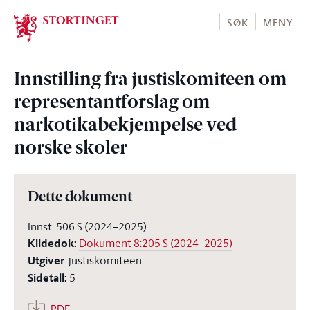
Stortinget.no
SØK
MENY
Innstilling fra justiskomiteen om
representantforslag om
narkotikabekjempelse ved
norske skoler
Dette dokument
Innst. 506 S (2024–2025)
Kildedok
:
Dokument 8:205 S (2024–2025)
Utgiver
:
justiskomiteen
Sidetall
:
5
PDF