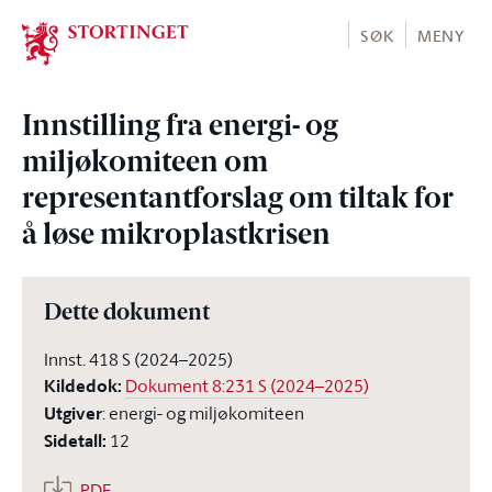
Stortinget.no
SØK
MENY
Innstilling fra energi- og
miljøkomiteen om
representantforslag om tiltak for
å løse mikroplastkrisen
Dette dokument
Innst. 418 S (2024–2025)
Kildedok
:
Dokument 8:231 S (2024–2025)
Utgiver
:
energi- og miljøkomiteen
Sidetall
:
12
PDF