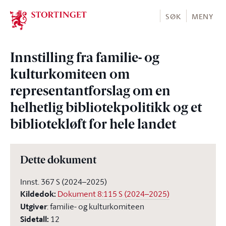
Stortinget.no
SØK
MENY
Innstilling fra familie- og
kulturkomiteen om
representantforslag om en
helhetlig bibliotekpolitikk og et
bibliotekløft for hele landet
Dette dokument
Innst. 367 S (2024–2025)
Kildedok
:
Dokument 8:115 S (2024–2025)
Utgiver
:
familie- og kulturkomiteen
Sidetall
:
12