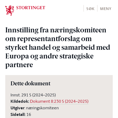
Stortinget.no
SØK
MENY
Innstilling fra næringskomiteen
om representantforslag om
styrket handel og samarbeid med
Europa og andre strategiske
partnere
Dette dokument
Innst. 291 S (2024–2025)
Kildedok
:
Dokument 8:230 S (2024–2025)
Utgiver
:
næringskomiteen
Sidetall
:
16