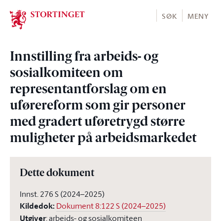
Stortinget.no
SØK
MENY
Innstilling fra arbeids- og
sosialkomiteen om
representantforslag om en
uførereform som gir personer
med gradert uføretrygd større
muligheter på arbeidsmarkedet
Dette dokument
Innst. 276 S (2024–2025)
Kildedok
:
Dokument 8:122 S (2024–2025)
Utgiver
:
arbeids- og sosialkomiteen