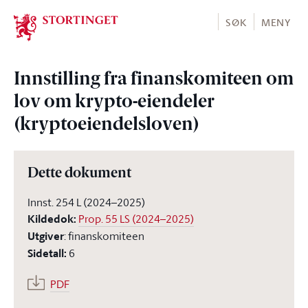
Stortinget.no
SØK
MENY
Innstilling fra finanskomiteen om
lov om krypto-eiendeler
(kryptoeiendelsloven)
Dette dokument
Innst. 254 L (2024–2025)
Kildedok
:
Prop. 55 LS (2024–2025)
Utgiver
:
finanskomiteen
Sidetall
:
6
PDF