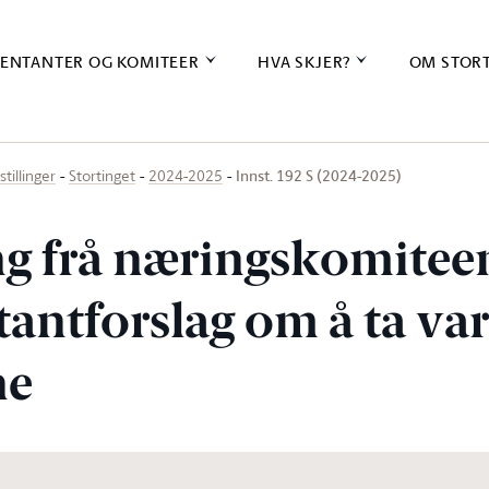
ENTANTER OG KOMITEER
HVA SKJER?
OM STOR
Innst. 192 S (2024-2025)
stillinger
Stortinget
2024-2025
ing frå næringskomite
tantforslag om å ta va
ne