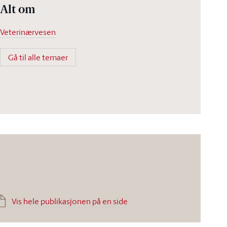
Alt om
Veterinærvesen
Gå til alle temaer
Vis hele publikasjonen på en side