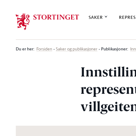
Stortinget.no
SAKER
REPRES
Du er her
:
Publikasjoner:
Forsiden
Saker og publikasjoner
Inn
Innstill
represen
villgeite