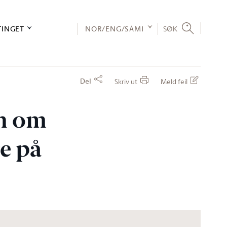
TINGET
NOR/ENG/SÁMI
SØK
Del
Skriv ut
Meld feil
en om
re på