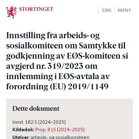
Stortinget.no
SØK
MENY
Innstilling fra arbeids- og
sosialkomiteen om Samtykke til
godkjenning av EØS-komiteen si
avgjerd nr. 319/2023 om
innlemming i EØS-avtala av
forordning (EU) 2019/1149
Dette dokument
Innst. 182 S (2024–2025)
Kildedok
:
Prop. 8 LS (2024–2025)
Utgiver
:
arbeids- og sosialkomiteen