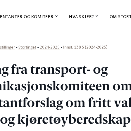
ENTANTER OG KOMITEER
HVA SKJER?
OM STOR
Innst. 138 S (2024-2025)
stillinger
Stortinget
2024-2025
ng fra transport- og
kasjonskomiteen o
antforslag om fritt va
 og kjøretøyberedskap