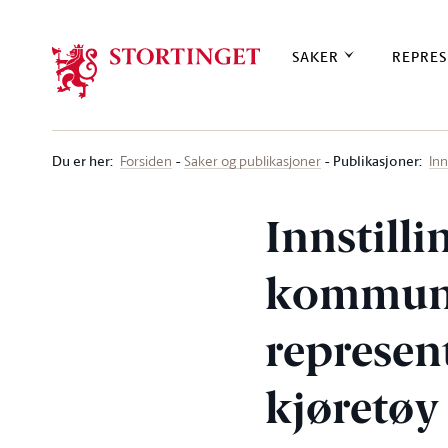
Stortinget.no
SAKER
REPRES
Du er her
:
Publikasjoner:
Forsiden
Saker og publikasjoner
Inn
Innstilli
kommuni
represent
kjøretøy