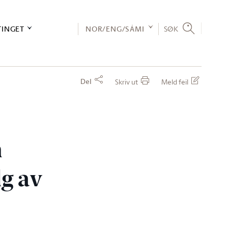
TINGET
NOR/ENG/SÁMI
SØK
Del
Skriv ut
Meld feil
m
lg av