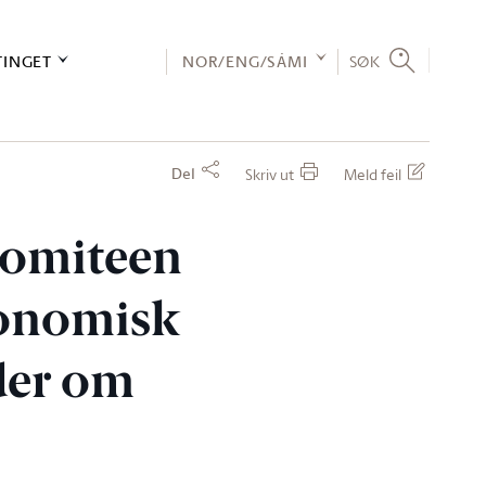
TINGET
NOR/ENG/SÁMI
SØK
Del
Skriv ut
Meld feil
økomiteen
konomisk
der om