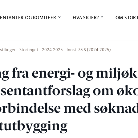
ENTANTER OG KOMITEER
HVA SKJER?
OM STOR
Innst. 73 S (2024-2025)
stillinger
Stortinget
2024-2025
ng fra energi- og milj
sentantforslag om ø
 forbindelse med søkna
tutbygging