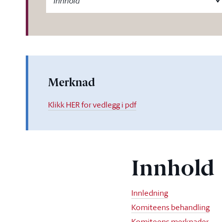
Innhold
Merknad
Klikk HER for vedlegg i pdf
Innhold
Innledning
Komiteens behandling
Komiteens merknader