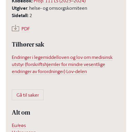
Kildedok
:
Prop. 111 LS (2023–2024)
Utgiver
:
helse- og omsorgskomiteen
Sidetall
:
2
PDF
Tilhører sak
Endringer i legemiddelloven og lov om medisinsk
utstyr (forskriftshjemler for mindre vesentlige
endringer av forordninger) Lov-delen
Gå til saker
Alt om
Eu/eøs