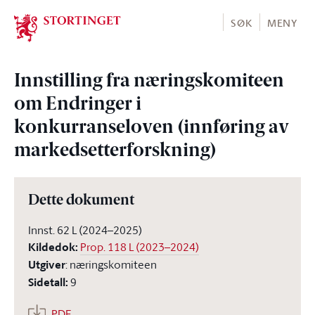
Stortinget.no
SØK
MENY
Innstilling fra næringskomiteen
om Endringer i
konkurranseloven (innføring av
markedsetterforskning)
Dette dokument
Innst. 62 L (2024–2025)
Kildedok
:
Prop. 118 L (2023–2024)
Utgiver
:
næringskomiteen
Sidetall
:
9
PDF