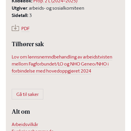
Kildedok
:
Prop. 2 L (2024–2025)
Utgiver
:
arbeids- og sosialkomiteen
Sidetall
:
3
PDF
Tilhører sak
Lov om lønnsnemndbehandling av arbeidstvisten
mellom Fagforbundet/LO og NHO Geneo/NHO i
forbindelse med hovedoppgjøret 2024
Gå til saker
Alt om
Arbeidsvilkår