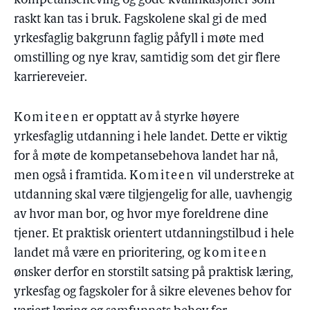
kompetanseheving og gode kvalifikasjoner som
raskt kan tas i bruk. Fagskolene skal gi de med
yrkesfaglig bakgrunn faglig påfyll i møte med
omstilling og nye krav, samtidig som det gir flere
karriereveier.
Komiteen
er opptatt av å styrke høyere
yrkesfaglig utdanning i hele landet. Dette er viktig
for å møte de kompetansebehova landet har nå,
men også i framtida.
Komiteen
vil understreke at
utdanning skal være tilgjengelig for alle, uavhengig
av hvor man bor, og hvor mye foreldrene dine
tjener. Et praktisk orientert utdanningstilbud i hele
landet må være en prioritering, og
komiteen
ønsker derfor en storstilt satsing på praktisk læring,
yrkesfag og fagskoler for å sikre elevenes behov for