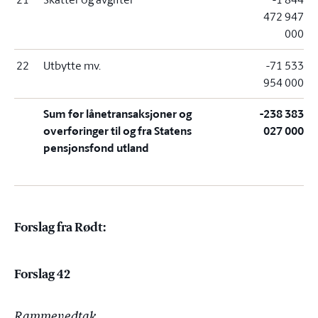
472 947
000
22
Utbytte mv.
-71 533
954 000
Sum før lånetransaksjoner og
-238 383
overføringer til og fra Statens
027 000
pensjonsfond utland
Forslag fra Rødt:
Forslag 42
Rammevedtak