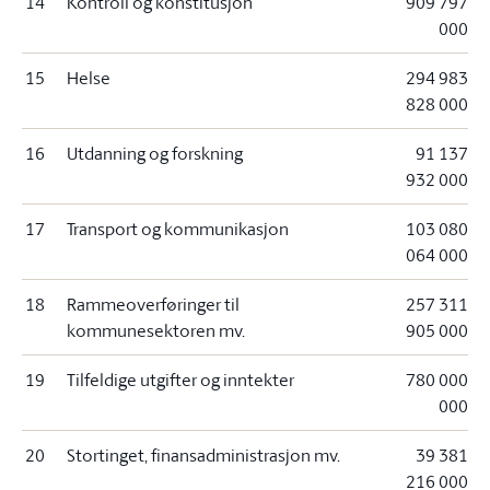
14
Kontroll og konstitusjon
909 797
000
15
Helse
294 983
828 000
16
Utdanning og forskning
91 137
932 000
17
Transport og kommunikasjon
103 080
064 000
18
Rammeoverføringer til
257 311
kommunesektoren mv.
905 000
19
Tilfeldige utgifter og inntekter
780 000
000
20
Stortinget, finansadministrasjon mv.
39 381
216 000