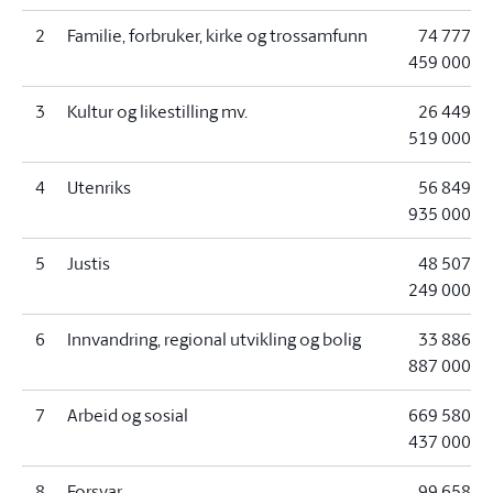
2
Familie, forbruker, kirke og trossamfunn
74 777
459 000
3
Kultur og likestilling mv.
26 449
519 000
4
Utenriks
56 849
935 000
5
Justis
48 507
249 000
6
Innvandring, regional utvikling og bolig
33 886
887 000
7
Arbeid og sosial
669 580
437 000
8
Forsvar
99 658