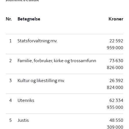
Nr.
Betegnelse
Kroner
1
Statsforvaltning mv.
22 592
959 000
2
Familie, forbruker, kirke og trossamfunn
73 630
826 000
3
Kultur og likestilling mv.
26 392
824 000
4
Utenriks
62 334
935 000
5
Justis
48 550
309 000