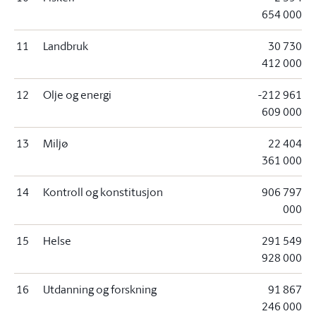
654 000
11
Landbruk
30 730
412 000
12
Olje og energi
-212 961
609 000
13
Miljø
22 404
361 000
14
Kontroll og konstitusjon
906 797
000
15
Helse
291 549
928 000
16
Utdanning og forskning
91 867
246 000