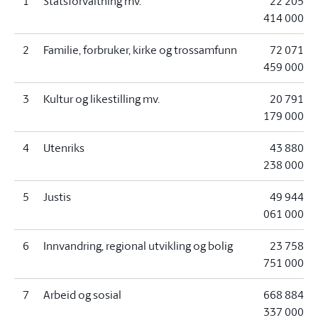
1
Statsforvaltning mv.
22 205
414 000
2
Familie, forbruker, kirke og trossamfunn
72 071
459 000
3
Kultur og likestilling mv.
20 791
179 000
4
Utenriks
43 880
238 000
5
Justis
49 944
061 000
6
Innvandring, regional utvikling og bolig
23 758
751 000
7
Arbeid og sosial
668 884
337 000