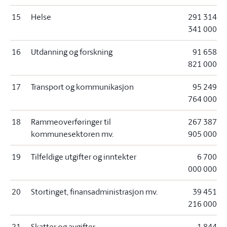
15
Helse
291 314
341 000
16
Utdanning og forskning
91 658
821 000
17
Transport og kommunikasjon
95 249
764 000
18
Rammeoverføringer til
267 387
kommunesektoren mv.
905 000
19
Tilfeldige utgifter og inntekter
6 700
000 000
20
Stortinget, finansadministrasjon mv.
39 451
216 000
21
Skatter og avgifter
-1 844