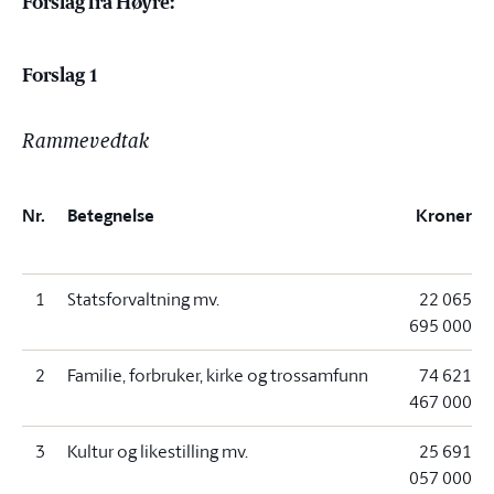
Forslag fra Høyre:
Forslag 1
Rammevedtak
Nr.
Betegnelse
Kroner
1
Statsforvaltning mv.
22 065
695 000
2
Familie, forbruker, kirke og trossamfunn
74 621
467 000
3
Kultur og likestilling mv.
25 691
057 000