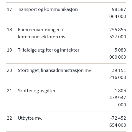
17
Transport og kommunikasjon
98 587
064 000
18
Rammeoverføringer til
255 855
kommunesektoren mv.
327 000
19
Tilfeldige utgifter og inntekter
5 080
000 000
20
Stortinget, finansadministrasjon mv.
39 151
216 000
21
Skatter og avgifter
-1 803
478 947
000
22
Utbytte mv.
-72 452
654 000