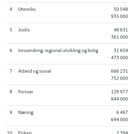
4
Utenriks
50 548
935 000
5
Justis
48 631
361 000
6
Innvandring, regional utvikling og bolig
31 659
473 000
7
Arbeid og sosial
666 231
752 000
8
Forsvar
129 977
844 000
9
Næring
6 487
694 000
10
Fiskeri
2 394