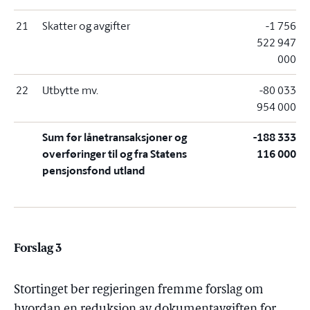
21
Skatter og avgifter
-1 756
522 947
000
22
Utbytte mv.
-80 033
954 000
Sum før lånetransaksjoner og
-188 333
overføringer til og fra Statens
116 000
pensjonsfond utland
Forslag 3
Stortinget ber regjeringen fremme forslag om
hvordan en reduksjon av dokumentavgiften for