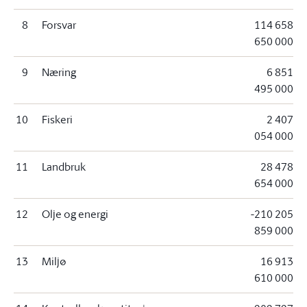
8
Forsvar
114 658
650 000
9
Næring
6 851
495 000
10
Fiskeri
2 407
054 000
11
Landbruk
28 478
654 000
12
Olje og energi
-210 205
859 000
13
Miljø
16 913
610 000