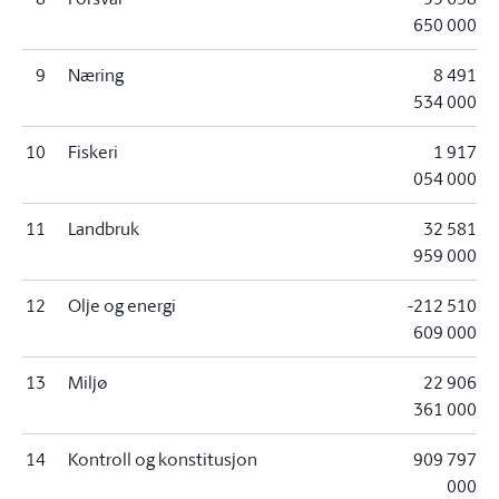
650 000
9
Næring
8 491
534 000
10
Fiskeri
1 917
054 000
11
Landbruk
32 581
959 000
12
Olje og energi
-212 510
609 000
13
Miljø
22 906
361 000
14
Kontroll og konstitusjon
909 797
000