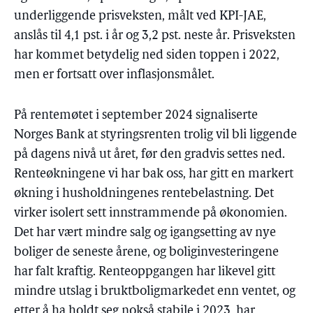
underliggende prisveksten, målt ved KPI-JAE,
anslås til 4,1 pst. i år og 3,2 pst. neste år. Prisveksten
har kommet betydelig ned siden toppen i 2022,
men er fortsatt over inflasjonsmålet.
På rentemøtet i september 2024 signaliserte
Norges Bank at styringsrenten trolig vil bli liggende
på dagens nivå ut året, før den gradvis settes ned.
Renteøkningene vi har bak oss, har gitt en markert
økning i husholdningenes rentebelastning. Det
virker isolert sett innstrammende på økonomien.
Det har vært mindre salg og igangsetting av nye
boliger de seneste årene, og boliginvesteringene
har falt kraftig. Renteoppgangen har likevel gitt
mindre utslag i bruktboligmarkedet enn ventet, og
etter å ha holdt seg nokså stabile i 2023, har