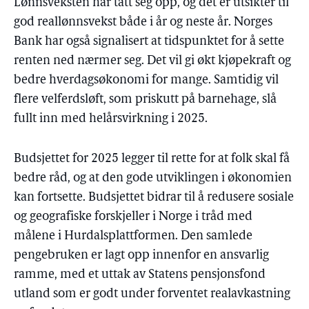
Lønnsveksten har tatt seg opp, og det er utsikter til
god reallønnsvekst både i år og neste år. Norges
Bank har også signalisert at tidspunktet for å sette
renten ned nærmer seg. Det vil gi økt kjøpekraft og
bedre hverdagsøkonomi for mange. Samtidig vil
flere velferdsløft, som priskutt på barnehage, slå
fullt inn med helårsvirkning i 2025.
Budsjettet for 2025 legger til rette for at folk skal få
bedre råd, og at den gode utviklingen i økonomien
kan fortsette. Budsjettet bidrar til å redusere sosiale
og geografiske forskjeller i Norge i tråd med
målene i Hurdalsplattformen. Den samlede
pengebruken er lagt opp innenfor en ansvarlig
ramme, med et uttak av Statens pensjonsfond
utland som er godt under forventet realavkastning