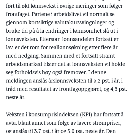
ført til økt lønnsvekst i øvrige næringer som følger
frontfaget. Partene i arbeidslivet vil normalt se
gjennom kortsiktige valutakurssvingninger og
bruke tid på å la endringer i lønnsomhet slå ut i
lønnsveksten. Ettersom lønnsandelen fortsatt er
lav, er det rom for reallønnsøkning etter flere år
med nedgang. Sammen med et fortsatt stramt
arbeidsmarked tilsier det at lønnsveksten vil holde
seg forholdsvis høy også fremover. I denne
meldingen anslås årslønnsveksten til 5,2 pst. i år, i
tråd med resultatet av frontfagoppgjøret, og 4,5 pst.
neste år.
Veksten i konsumprisindeksen (KPI) har fortsatt å
avta, blant annet som følge av lavere strømpriser,
og anslås til 3,7 pst. i år og 3,0 pst. neste år. Den