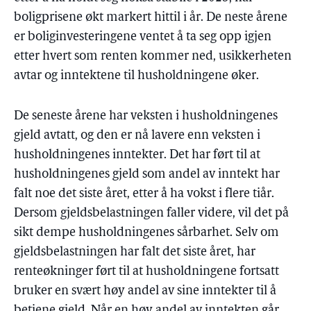
boligprisene økt markert hittil i år. De neste årene
er boliginvesteringene ventet å ta seg opp igjen
etter hvert som renten kommer ned, usikkerheten
avtar og inntektene til husholdningene øker.
De seneste årene har veksten i husholdningenes
gjeld avtatt, og den er nå lavere enn veksten i
husholdningenes inntekter. Det har ført til at
husholdningenes gjeld som andel av inntekt har
falt noe det siste året, etter å ha vokst i flere tiår.
Dersom gjeldsbelastningen faller videre, vil det på
sikt dempe husholdningenes sårbarhet. Selv om
gjeldsbelastningen har falt det siste året, har
renteøkninger ført til at husholdningene fortsatt
bruker en svært høy andel av sine inntekter til å
betjene gjeld. Når en høy andel av inntekten går