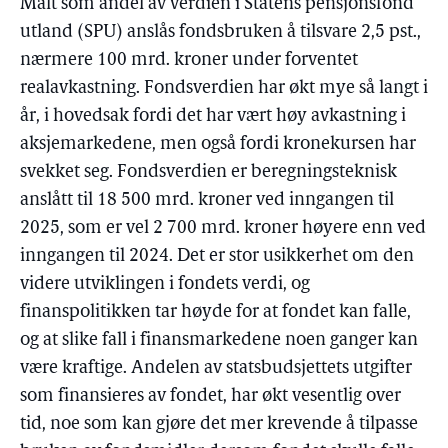
Målt som andel av verdien i Statens pensjonsfond
utland (SPU) anslås fondsbruken å tilsvare 2,5 pst.,
nærmere 100 mrd. kroner under forventet
realavkastning. Fondsverdien har økt mye så langt i
år, i hovedsak fordi det har vært høy avkastning i
aksjemarkedene, men også fordi kronekursen har
svekket seg. Fondsverdien er beregningsteknisk
anslått til 18 500 mrd. kroner ved inngangen til
2025, som er vel 2 700 mrd. kroner høyere enn ved
inngangen til 2024. Det er stor usikkerhet om den
videre utviklingen i fondets verdi, og
finanspolitikken tar høyde for at fondet kan falle,
og at slike fall i finansmarkedene noen ganger kan
være kraftige. Andelen av statsbudsjettets utgifter
som finansieres av fondet, har økt vesentlig over
tid, noe som kan gjøre det mer krevende å tilpasse