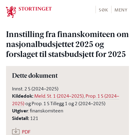
Stortinget.no
SØK
MENY
Innstilling fra finanskomiteen om
nasjonalbudsjettet 2025 og
forslaget til statsbudsjett for 2025
Dette dokument
Innst. 2 S (2024–2025)
Kildedok
:
Meld. St. 1 (2024–2025)
,
Prop. 1 S (2024–
2025)
og Prop. 1 S Tillegg 1 og 2 (2024–2025)
Utgiver
:
finanskomiteen
Sidetall
:
121
PDF