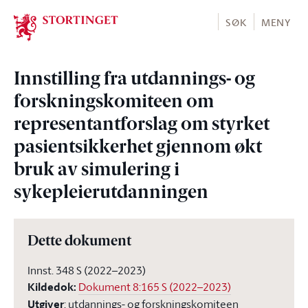
Stortinget.no
SØK
MENY
Innstilling fra utdannings- og
forskningskomiteen om
representantforslag om styrket
pasientsikkerhet gjennom økt
bruk av simulering i
sykepleierutdanningen
Dette dokument
Innst. 348 S (2022–2023)
Kildedok
:
Dokument 8:165 S (2022–2023)
Utgiver
:
utdannings- og forskningskomiteen