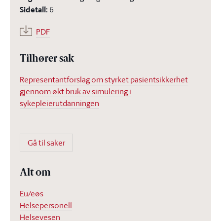
Sidetall
:
6
PDF
Tilhører sak
Representantforslag om styrket pasientsikkerhet
gjennom økt bruk av simulering i
sykepleierutdanningen
Gå til saker
Alt om
Eu/eøs
Helsepersonell
Helsevesen