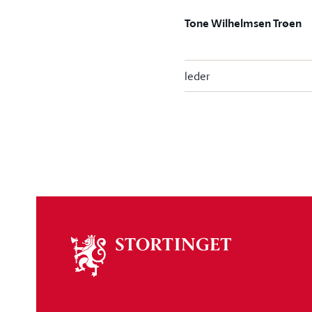
Tone Wilhelmsen Trøen
leder
Om
stortinget