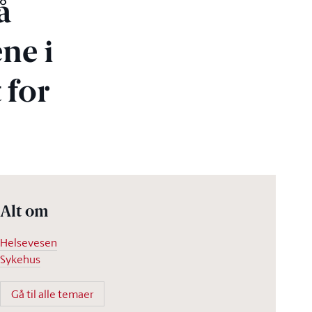
å
ene i
 for
Alt om
Helsevesen
Sykehus
Gå til alle temaer