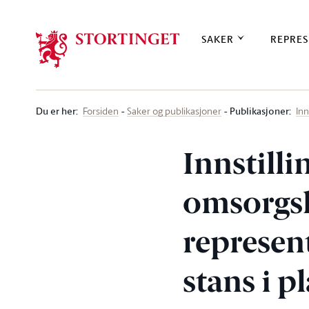
Stortinget.no
SAKER
REPRES
Du er her
:
Publikasjoner:
Forsiden
Saker og publikasjoner
Inn
Innstilli
omsorgs
represen
stans i p