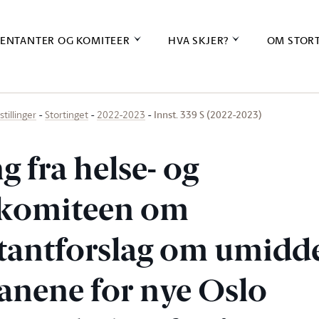
ENTANTER OG KOMITEER
HVA SKJER?
OM STOR
Innst. 339 S (2022-2023)
stillinger
Stortinget
2022-2023
ng fra helse- og
komiteen om
tantforslag om umidd
lanene for nye Oslo