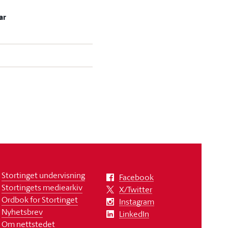
ar
Stortinget undervisning
Facebook
Stortingets mediearkiv
X/Twitter
Ordbok for Stortinget
Instagram
Nyhetsbrev
LinkedIn
Om nettstedet