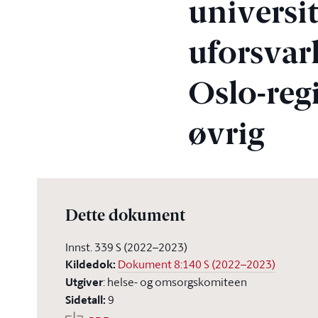
universi
uforsvarl
Oslo-reg
øvrig
Dette dokument
Innst. 339 S (2022–2023)
Kildedok
:
Dokument 8:140 S (2022–2023)
Utgiver
:
helse- og omsorgskomiteen
Sidetall
:
9