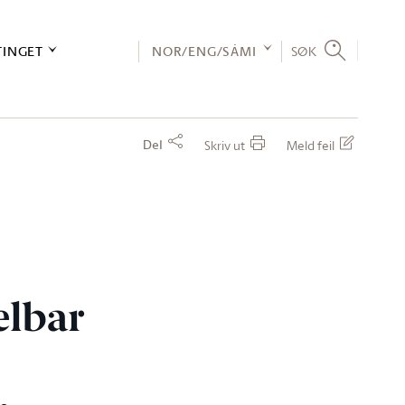
TINGET
NOR/ENG/SÁMI
SØK
Del
Skriv ut
Meld feil
elbar