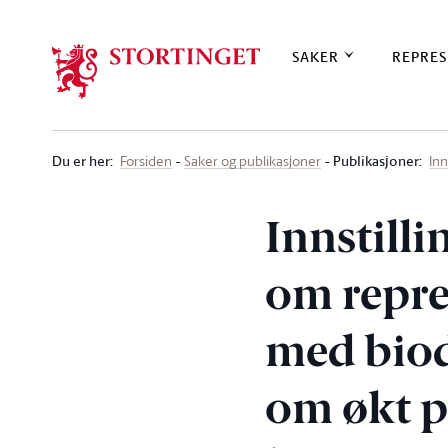
Stortinget.no
SAKER
REPRES
Du er her
:
Publikasjoner:
Forsiden
Saker og publikasjoner
Inn
Innstilli
om repre
med biod
om økt p