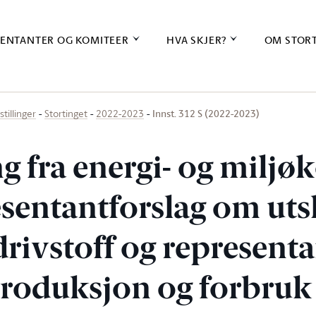
ENTANTER OG KOMITEER
HVA SKJER?
OM STOR
Innst. 312 S (2022-2023)
stillinger
Stortinget
2022-2023
ng fra energi- og milj
sentantforslag om uts
rivstoff og representa
roduksjon og forbruk