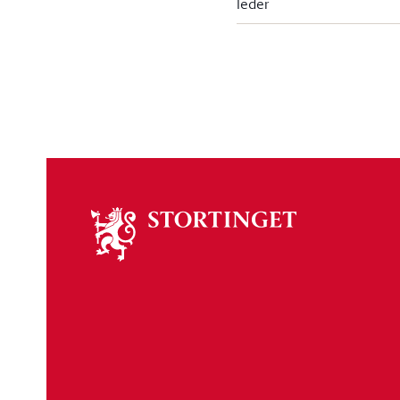
leder
Om
stortinget