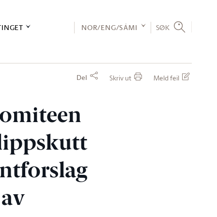
TINGET
NOR/ENG/SÁMI
SØK
Del
Skriv ut
Meld feil
økomiteen
lippskutt
ntforslag
 av