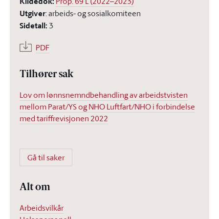
Kildedok
:
Prop. 69 L (2022–2023)
Utgiver
:
arbeids- og sosialkomiteen
Sidetall
:
3
PDF
Tilhører sak
Lov om lønnsnemndbehandling av arbeidstvisten
mellom Parat/YS og NHO Luftfart/NHO i forbindelse
med tariffrevisjonen 2022
Gå til saker
Alt om
Arbeidsvilkår