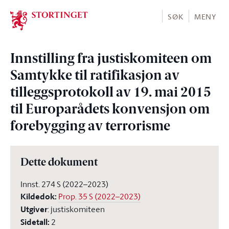
Stortinget.no
SØK
MENY
Innstilling fra justiskomiteen om
Samtykke til ratifikasjon av
tilleggsprotokoll av 19. mai 2015
til Europarådets konvensjon om
forebygging av terrorisme
Dette dokument
Innst. 274 S (2022–2023)
Kildedok
:
Prop. 35 S (2022–2023)
Utgiver
:
justiskomiteen
Sidetall
:
2