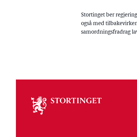
Stortinget ber regjerin
også med tilbakevirkend
samordningsfradrag lav
Om
stortinget