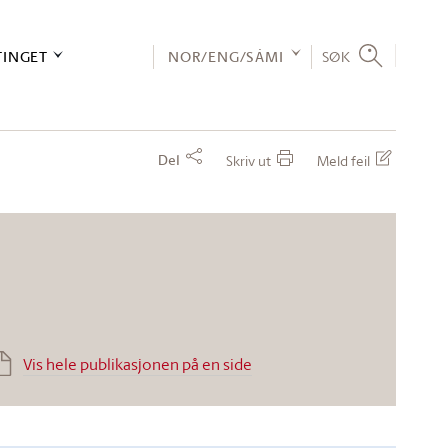
TINGET
NOR/ENG/SÁMI
SØK
Del
Skriv ut
Meld feil
Vis hele publikasjonen på en side