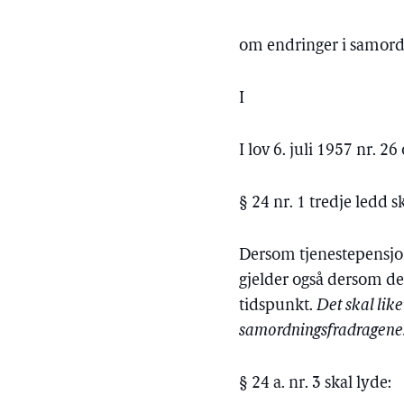
om endringer i samord
I
I lov 6. juli 1957 nr. 
§ 24 nr. 1 tredje ledd s
Dersom tjenestepensjone
gjelder også dersom det 
tidspunkt.
Det skal lik
samordningsfradragene
§ 24 a. nr. 3 skal lyde: