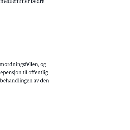
ine medlemmer bedre
amordningsfellen, og
epensjon til offentlig
, i behandlingen av den