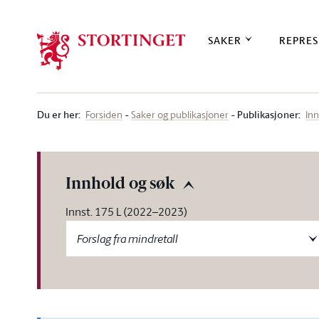
Stortinget.no
SAKER
REPRES
Du er her
:
Publikasjoner:
Forsiden
Saker og publikasjoner
Inn
Innhold og søk
Innst. 175 L (2022–2023)
Forslag fra mindretall