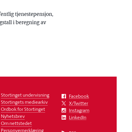
fentlig tjenestepensjon,
gstall i beregning av
Stortinget undervisning
Facebook
Stortingets mediearkiv
X/Twitter
Ordbok for Stortinget
Instagram
Nyhetsbrev
LinkedIn
Om nettstedet
Personvernerklæring