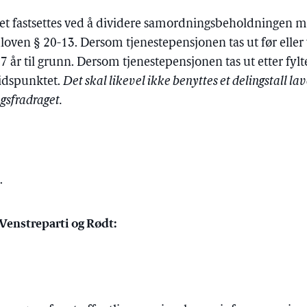
t fastsettes ved å dividere samordningsbeholdningen me
dloven § 20-13. Dersom tjenestepensjonen tas ut før eller 
67 år til grunn. Dersom tjenestepensjonen tas ut etter fylt
tidspunktet.
Det skal likevel ikke benyttes et delingstall l
gsfradraget.
.
k Venstreparti og Rødt: