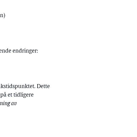
en)
gende endringer:
akstidspunktet. Dette
på et tidligere
gning av