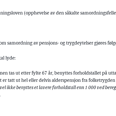
ningsloven (opphevelse av den såkalte samordningsfell
26 om samordning av pensjons- og trygdeytelser gjøres føl
kal lyde:
n tas ut etter fylte 67 år, benyttes forholdstallet på utt
er tatt ut hel eller delvis alderspensjon fra folketrygden 
evel ikke benyttes et lavere forholdstall enn 1 000 ved bere
.