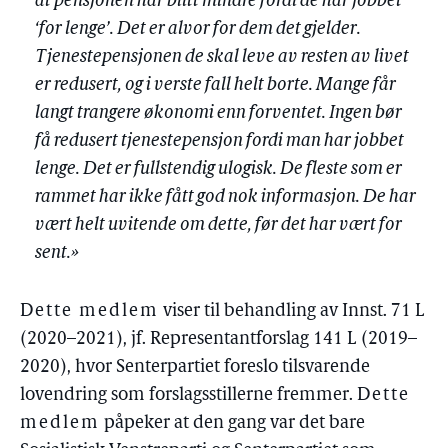
at pensjonen har blitt mindre fordi de har jobbet
‘for lenge’. Det er alvor for dem det gjelder.
Tjenestepensjonen de skal leve av resten av livet
er redusert, og i verste fall helt borte. Mange får
langt trangere økonomi enn forventet. Ingen bør
få redusert tjenestepensjon fordi man har jobbet
lenge. Det er fullstendig ulogisk. De fleste som er
rammet har ikke fått god nok informasjon. De har
vært helt uvitende om dette, før det har vært for
sent.»
Dette medlem
viser til behandling av Innst. 71 L
(2020–2021), jf. Representantforslag 141 L (2019–
2020), hvor Senterpartiet foreslo tilsvarende
lovendring som forslagsstillerne fremmer.
Dette
medlem
påpeker at den gang var det bare