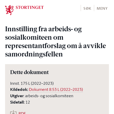
Stortinget.no
SØK
MENY
Innstilling fra arbeids- og
sosialkomiteen om
representantforslag om å avvikle
samordningsfellen
Dette dokument
Innst. 175 L (2022–2023)
Kildedok
:
Dokument 8:53 L (2022–2023)
Utgiver
:
arbeids- og sosialkomiteen
Sidetall
:
12
PDF