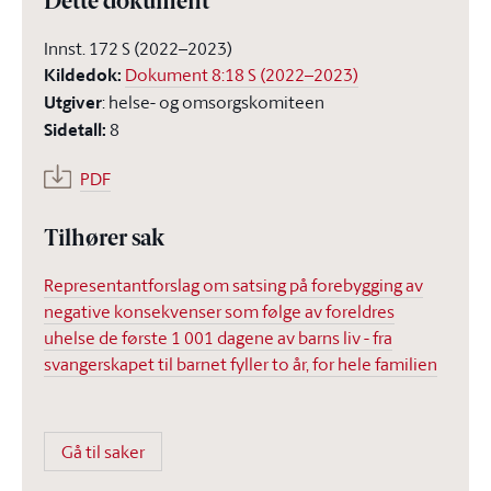
Dette dokument
Innst. 172 S (2022–2023)
Kildedok
:
Dokument 8:18 S (2022–2023)
Utgiver
:
helse- og omsorgskomiteen
Sidetall
:
8
PDF
Tilhører sak
Representantforslag om satsing på forebygging av
negative konsekvenser som følge av foreldres
uhelse de første 1 001 dagene av barns liv - fra
svangerskapet til barnet fyller to år, for hele familien
Gå til saker