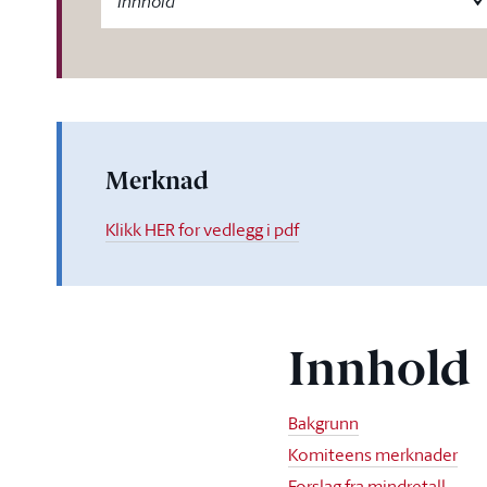
Innhold
Merknad
Klikk HER for vedlegg i pdf
Innhold
Bakgrunn
Komiteens merknader
Forslag fra mindretall