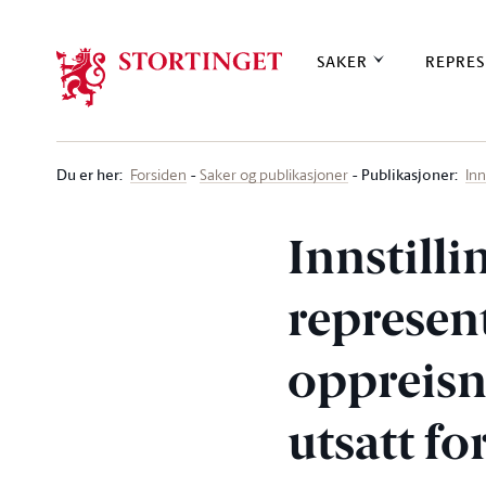
Stortinget.no
SAKER
REPRES
Du er her
:
Publikasjoner:
Forsiden
Saker og publikasjoner
Inn
Innstilli
represen
oppreisn
utsatt f