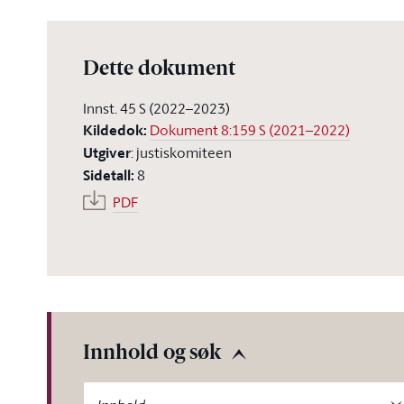
Dette dokument
Innst. 45 S (2022–2023)
Kildedok
:
Dokument 8:159 S (2021–2022)
Utgiver
:
justiskomiteen
Sidetall
:
8
PDF
Innhold og søk
-label