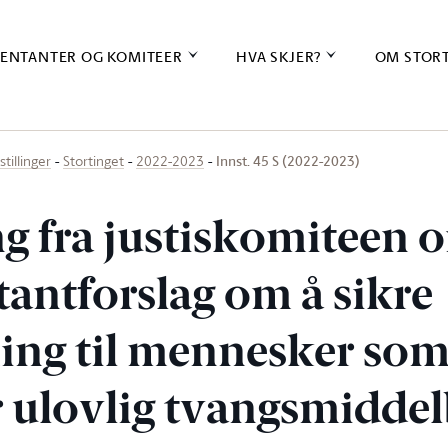
ENTANTER OG KOMITEER
HVA SKJER?
OM STOR
Innst. 45 S (2022-2023)
stillinger
Stortinget
2022-2023
ng fra justiskomiteen 
tantforslag om å sikre
ing til mennesker som
or ulovlig tvangsmidde