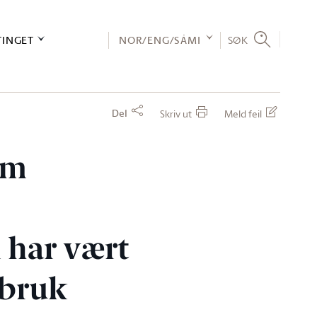
TINGET
NOR/ENG/SÁMI
SØK
Del
Skriv ut
Meld feil
om
 har vært
lbruk