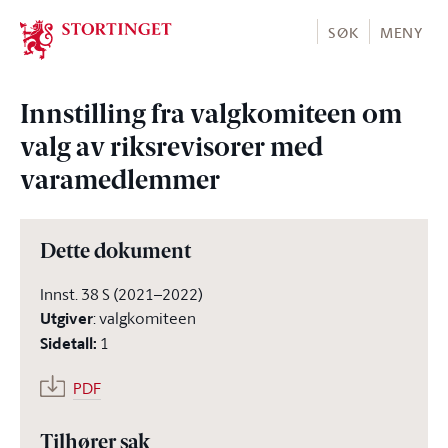
Stortinget.no
SØK
MENY
Innstilling fra valgkomiteen om
valg av riksrevisorer med
varamedlemmer
Dette dokument
Innst. 38 S (2021–2022)
Utgiver
:
valgkomiteen
Sidetall
:
1
PDF
Tilhører sak