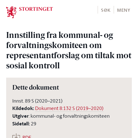
Stortinget.no
SØK
MENY
Innstilling fra kommunal- og
forvaltningskomiteen om
representantforslag om tiltak mot
sosial kontroll
Dette dokument
Innst. 89 S (2020–2021)
Kildedok
:
Dokument 8:132 S (2019–2020)
Utgiver
:
kommunal- og forvaltningskomiteen
Sidetall
:
29
PDF