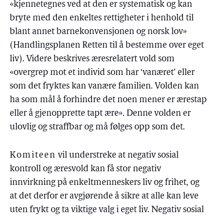
«kjennetegnes ved at den er systematisk og kan
bryte med den enkeltes rettigheter i henhold til
blant annet barnekonvensjonen og norsk lov»
(Handlingsplanen Retten til å bestemme over eget
liv). Videre beskrives æresrelatert vold som
«overgrep mot et individ som har ‘vanæret’ eller
som det fryktes kan vanære familien. Volden kan
ha som mål å forhindre det noen mener er ærestap
eller å gjenopprette tapt ære». Denne volden er
ulovlig og straffbar og må følges opp som det.
Komiteen
vil understreke at negativ sosial
kontroll og æresvold kan få stor negativ
innvirkning på enkeltmenneskers liv og frihet, og
at det derfor er avgjørende å sikre at alle kan leve
uten frykt og ta viktige valg i eget liv. Negativ sosial