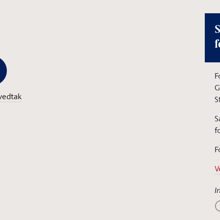
S
f
F
G
vedtak
S
S
f
F
V
I