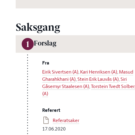
Saksgang
Forslag
1
Fra
Eirik Sivertsen (A)
,
Kari Henriksen (A)
,
Masud
Gharahkhani (A)
,
Stein Erik Lauvås (A)
,
Siri
Gåsemyr Staalesen (A)
,
Torstein Tvedt Solbe
(A)
Referert
Referatsaker
17.06.2020