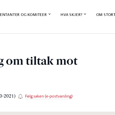
ENTANTER OG KOMITEER
HVA SKJER?
OM STOR
g om tiltak mot
Følg saken (e-postvarsling)
20-2021)