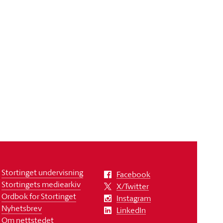
Stortinget undervisning
Facebook
Stortingets mediearkiv
X/Twitter
Ordbok for Stortinget
Instagram
Nyhetsbrev
LinkedIn
Om nettstedet