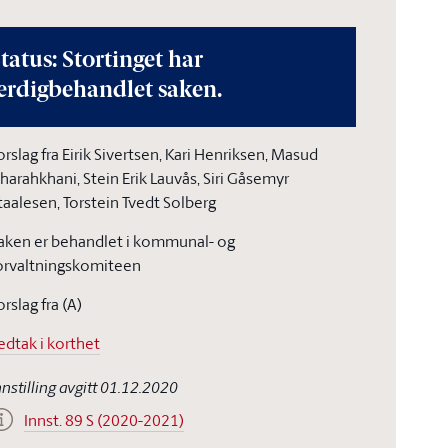
tatus: Stortinget har
erdigbehandlet saken.
orslag fra Eirik Sivertsen, Kari Henriksen, Masud
harahkhani, Stein Erik Lauvås, Siri Gåsemyr
taalesen, Torstein Tvedt Solberg
aken er behandlet i kommunal- og
orvaltningskomiteen
orslag fra (A)
edtak i korthet
nnstilling avgitt 01.12.2020
Innst. 89 S (2020-2021)