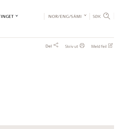
TINGET
NOR/ENG/SÁMI
SØK
Del
Skriv ut
Meld feil