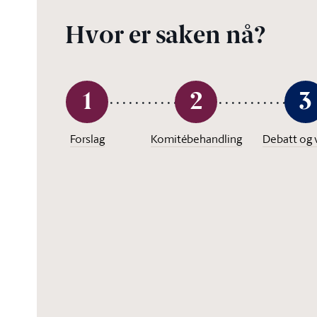
Hvor er saken nå?
1
2
3
Forslag
Komitébehandling
Debatt og 