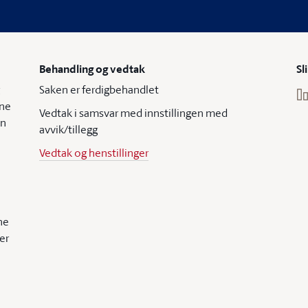
Behandling og vedtak
Sl
Saken er ferdigbehandlet
ene
Vedtak i samsvar med innstillingen med
in
avvik/tillegg
Vedtak og henstillinger
ne
er