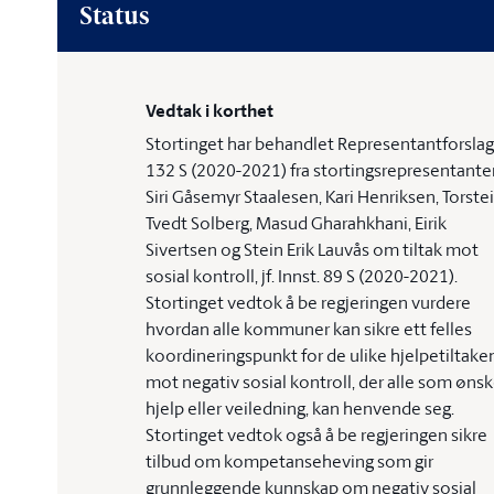
Status
Vedtak i korthet
Stortinget har behandlet Representantforslag
132 S (2020-2021) fra stortingsrepresentant
Siri Gåsemyr Staalesen, Kari Henriksen, Torste
Tvedt Solberg, Masud Gharahkhani, Eirik
Sivertsen og Stein Erik Lauvås om tiltak mot
sosial kontroll, jf. Innst. 89 S (2020-2021).
Stortinget vedtok å be regjeringen vurdere
hvordan alle kommuner kan sikre ett felles
koordineringspunkt for de ulike hjelpetiltake
mot negativ sosial kontroll, der alle som ønsk
hjelp eller veiledning, kan henvende seg.
Stortinget vedtok også å be regjeringen sikre
tilbud om kompetanseheving som gir
grunnleggende kunnskap om negativ sosial