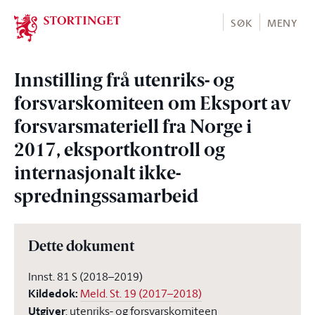
Stortinget.no
SØK
MENY
Innstilling frå utenriks- og
forsvarskomiteen om Eksport av
forsvarsmateriell fra Norge i
2017, eksportkontroll og
internasjonalt ikke-
spredningssamarbeid
Dette dokument
Innst. 81 S (2018–2019)
Kildedok
:
Meld. St. 19 (2017–2018)
Utgiver
:
utenriks- og forsvarskomiteen