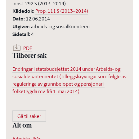
Innst. 292 S (2013–2014)
Kildedok
:
Prop. 111 S (2013–2014)
Dato
:
12.06.2014
Utgiver
:
arbeids- og sosialkomiteen
Sidetall
:
4
PDF
Tilhører sak
Endringar i statsbudsjettet 2014 under Arbeids- og
sosialdepartementet (Tilleggsløyvingar som følgje av
reguleringa av grunnbeløpet og pensjonar i
folketrygda mv. frå 1. mai 2014)
Gå til saker
Alt om
Arbeidsvilkår