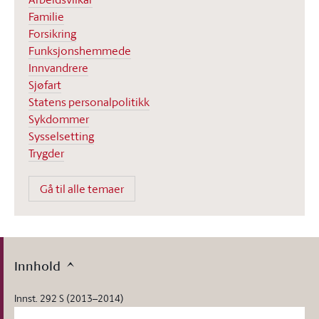
Familie
Forsikring
Funksjonshemmede
Innvandrere
Sjøfart
Statens personalpolitikk
Sykdommer
Sysselsetting
Trygder
Gå til alle temaer
Innhold
Innst. 292 S (2013–2014)