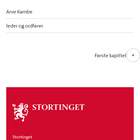
Arve Kambe
leder og ordfører
Første kapittel
Om
stortinget
Stortinget