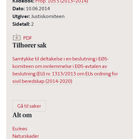
Kildedok
:
Prop. 105 S (2013–2014)
Dato
:
10.06.2014
Utgiver
:
Justiskomiteen
Sidetall
:
2
PDF
Tilhører sak
Samtykke til deltakelse i en beslutning i EØS-
komiteen om innlemmelse i EØS-avtalen av
beslutning (EU) nr. 1313/2013 om EUs ordning for
sivil beredskap (2014-2020)
Gå til saker
Alt om
Eu/eøs
Naturskader