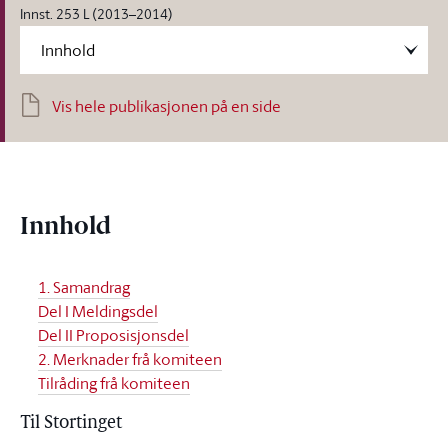
Innst. 253 L (2013–2014)
Vis hele publikasjonen på en side
Innhold
1. Samandrag
Del I Meldingsdel
Del II Proposisjonsdel
2. Merknader frå komiteen
Tilråding frå komiteen
Til Stortinget