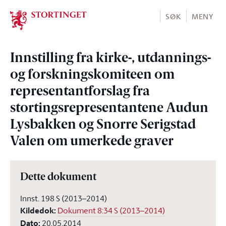
Stortinget.no
SØK
MENY
Innstilling fra kirke-, utdannings-
og forskningskomiteen om
representantforslag fra
stortingsrepresentantene Audun
Lysbakken og Snorre Serigstad
Valen om umerkede graver
Dette dokument
Innst. 198 S (2013–2014)
Kildedok
:
Dokument 8:34 S (2013–2014)
Dato
:
20.05.2014