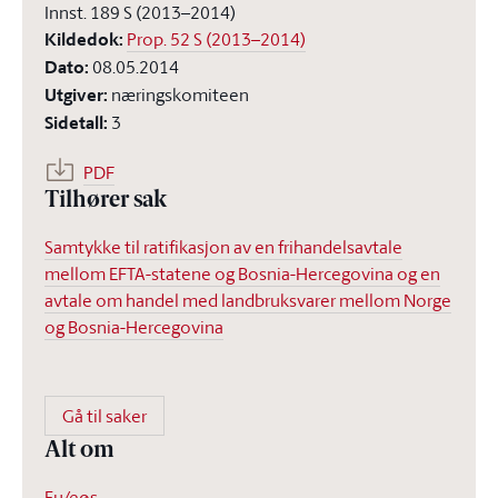
Innst. 189 S (2013–2014)
Kildedok
:
Prop. 52 S (2013–2014)
Dato
:
08.05.2014
Utgiver
:
næringskomiteen
Sidetall
:
3
PDF
Tilhører sak
Samtykke til ratifikasjon av en frihandelsavtale
mellom EFTA-statene og Bosnia-Hercegovina og en
avtale om handel med landbruksvarer mellom Norge
og Bosnia-Hercegovina
Gå til saker
Alt om
Eu/eøs