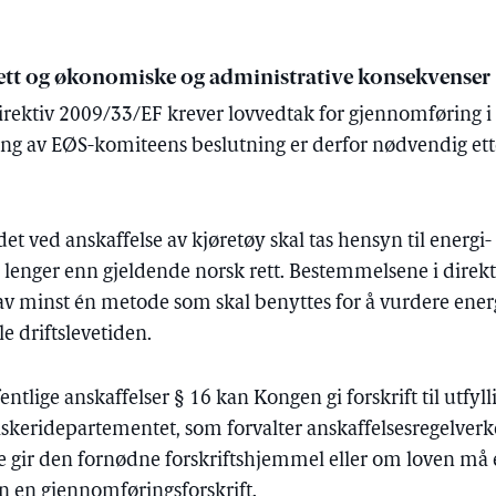
rett og økonomiske og administrative konsekvenser
ektiv 2009/33/EF krever lovvedtak for gjennomføring i n
ing av EØS-komiteens beslutning er derfor nødvendig et
det ved anskaffelse av kjøretøy skal tas hensyn til energi
r lenger enn gjeldende norsk rett. Bestemmelsene i direkt
 av minst én metode som skal benyttes for å vurdere ener
e driftslevetiden.
fentlige anskaffelser § 16 kan Kongen gi forskrift til utfy
iskeridepartementet, som forvalter anskaffelsesregelverk
gir den fornødne forskriftshjemmel eller om loven må e
en gjennomføringsforskrift.