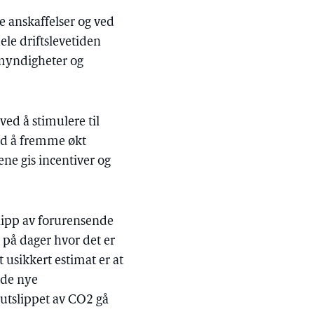
ige anskaffelser og ved
hele driftslevetiden
 myndigheter og
ved å stimulere til
Ved å fremme økt
ene gis incentiver og
tslipp av forurensende
 på dager hvor det er
t usikkert estimat er at
 de nye
utslippet av CO
2
gå