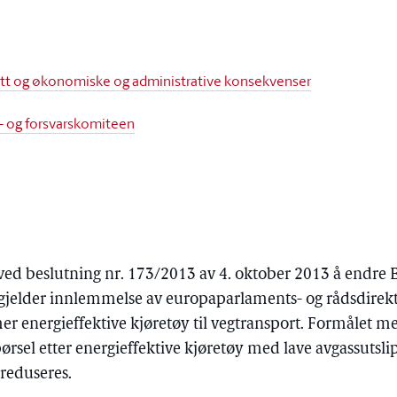
rett og økonomiske og administrative konsekvenser
s- og forsvarskomiteen
ed beslutning nr. 173/2013 av 4. oktober 2013 å endre 
 gjelder innlemmelse av europaparlaments- og rådsdire
r energieffektive kjøretøy til vegtransport. Formålet med
pørsel etter energieffektive kjøretøy med lave avgassutslip
reduseres.