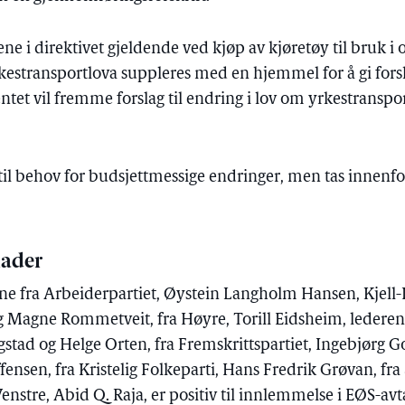
ne i direktivet gjeldende ved kjøp av kjøretøy til bruk i o
estransportlova suppleres med en hjemmel for å gi fors
tet vil fremme forslag til endring i lov om yrkestrans
e til behov for budsjettmessige endringer, men tas innenf
ader
fra Arbeiderpartiet, Øystein Langholm Hansen, Kjell-Id
og Magne Rommetveit, fra Høyre, Torill Eidsheim, lederen
gstad og Helge Orten, fra Fremskrittspartiet, Ingebjørg 
ensen, fra Kristelig Folkeparti, Hans Fredrik Grøvan, fra
enstre, Abid Q. Raja, er positiv til innlemmelse i EØS-avt