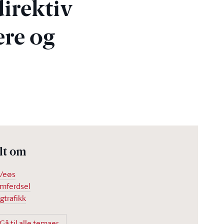
irektiv
re og
l
lt om
/eøs
mferdsel
gtrafikk
Gå til alle temaer