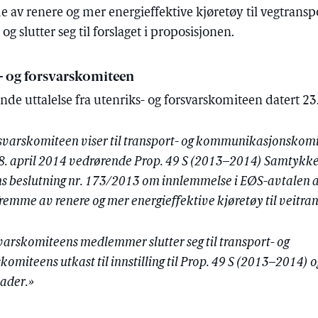
v renere og mer energieffektive kjøretøy til vegtransp
g slutter seg til forslaget i proposisjonen.
s- og forsvarskomiteen
ende uttalelse fra utenriks- og forsvarskomiteen datert 23.
rsvarskomiteen viser til transport- og kommunikasjonskomit
t 8. april 2014 vedrørende Prop. 49 S (2013–2014) Samtykke
 beslutning nr. 173/2013 om innlemmelse i EØS-avtalen a
emme av renere og mer energieffektive kjøretøy til veitra
varskomiteens medlemmer slutter seg til transport- og
iteens utkast til innstilling til Prop. 49 S (2013–2014) o
nader.»