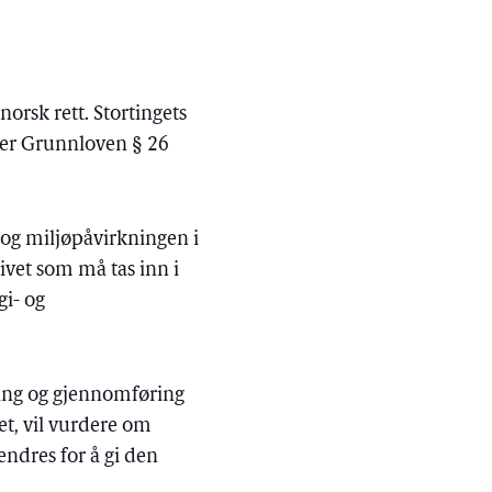
orsk rett. Stortingets
ter Grunnloven § 26
- og miljøpåvirkningen i
ivet som må tas inn i
gi- og
lling og gjennomføring
et, vil vurdere om
ndres for å gi den