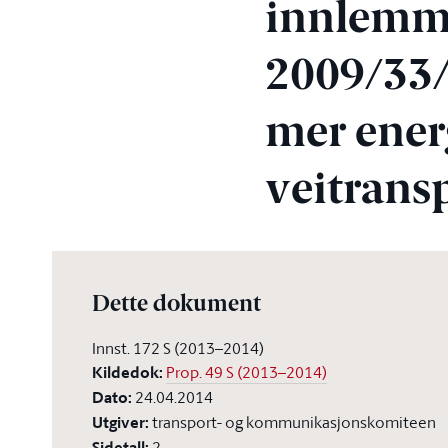
innlemme
2009/33/
mer energ
veitrans
Dette dokument
Innst. 172 S (2013–2014)
Kildedok
:
Prop. 49 S (2013–2014)
Dato
:
24.04.2014
Utgiver
:
transport- og kommunikasjonskomiteen
Sidetall
:
2