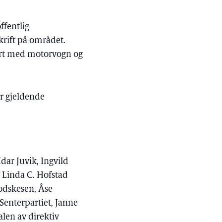
ffentlig
krift på området.
port med motorvogn og
or gjeldende
ar Juvik, Ingvild
 Linda C. Hofstad
Godskesen, Åse
 Senterpartiet, Janne
alen av direktiv