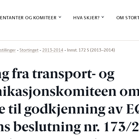
ENTANTER OG KOMITEER
HVA SKJER?
OM STOR
Innst. 172 S (2013–2014)
stillinger
Stortinget
2013-2014
ng fra transport- og
kasjonskomiteen o
 til godkjenning av E
s beslutning nr. 173