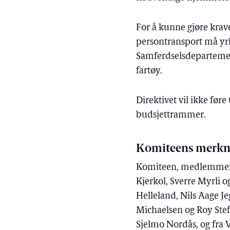
For å kunne gjøre krave
persontransport må yrk
Samferdselsdepartemen
fartøy.
Direktivet vil ikke før
budsjettrammer.
Komiteens merkn
Komiteen, medlemmene 
Kjerkol, Sverre Myrli 
Helleland, Nils Aage Je
Michaelsen og Roy Steff
Sjelmo Nordås, og fra V