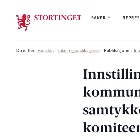
Stortinget.no
SAKER
REPRES
Du er her
:
Publikasjoner:
Forsiden
Saker og publikasjoner
Inn
Innstilli
kommuni
samtykke
komiteen