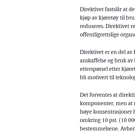
Direktivet fastslår at d
kjøp av kjøretøy til bru
reduseres. Direktivet
offentligrettslige orga
Direktivet er en del av
anskaffelse og bruk av
etterspørsel etter kjør
bli motivert til teknol
Det forventes at direkt
komponenter, men at re
høye konsentrasjoner hv
omkring 10 pst. (10 000
bestemmelsene. Avhengi