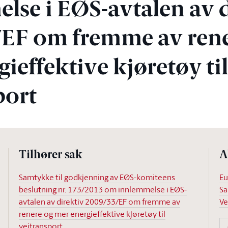
lse i EØS-avtalen av d
EF om fremme av rene
ieffektive kjøretøy ti
port
Tilhører sak
A
Samtykke til godkjenning av EØS-komiteens
Eu
beslutning nr. 173/2013 om innlemmelse i EØS-
Sa
avtalen av direktiv 2009/33/EF om fremme av
Ve
renere og mer energieffektive kjøretøy til
veitransport