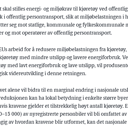
et skal stilles energi- og miljøkrav til kjøretøy ved offentl
k i offentlig persontransport, slik at miljøbelastningen i 
 retter seg mot statlige, kommunale og fylkeskommunale
ner og mot operatører av offentlig persontransport.
 EUs arbeid for å redusere miljøbelastningen fra kjøretøy, 
 kjøretøy med mindre utslipp og lavere energiforbruk. 
etøy med lavt energiforbruk og lave utslipp, vil produsent
ogisk videreutvikling i denne retningen.
ivet alene vil bidra til en marginal endring i nasjonale u
duksjonen kan ha lokal betydning i enkelte større byer
is kravene gjelder et tilstrekkelig høyt antall kjøretøy. E
–15 000) av nyregistrerte personbiler vil bli omfattet av
g av hvordan kravene blir utformet, kan det nasjonale 