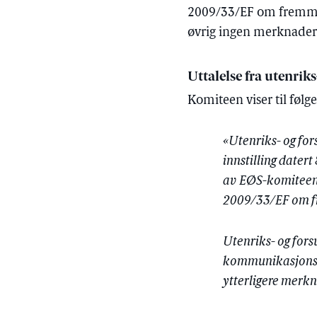
2009/33/EF om fremme a
øvrig ingen merknader o
Uttalelse fra utenrik
Komiteen viser til følg
«Utenriks- og fo
innstilling dater
av EØS-komiteens
2009/33/EF om fr
Utenriks- og fors
kommunikasjonskom
ytterligere merk