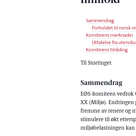
Innhold
Sammendrag
Forholdet til norsk 
Komiteens merknader
Uttalelse fra utenrik
Komiteens tilråding
Til Stortinget
Sammendrag
EØS-komiteen vedtok v
XX (Miljø). Endringen
fremme av renere og me
stimulere til økt etters
miljøbelastningen kan 