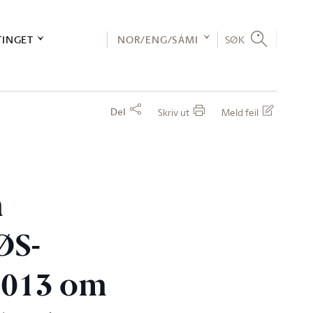
TINGET
NOR/ENG/SÁMI
SØK
Del
Skriv ut
Meld feil
m
ØS-
/2013 om