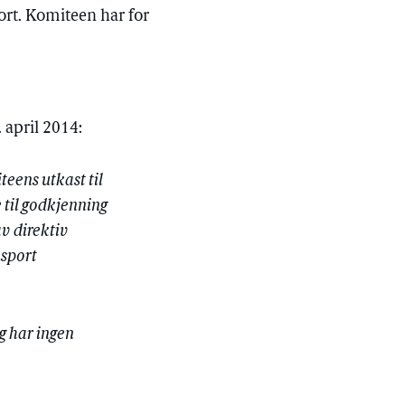
ort. Komiteen har for
 april 2014:
eens utkast til
 til godkjenning
v direktiv
nsport
g har ingen