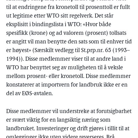
til at endringene fra kronetoll til prosenttoll er fullt
ut legitime etter WTO sitt regelverk. Det står
eksplisitt i bindingslista i WTO: «Hvor både
spesifikk (krone) og ad valorem (prosent) tollsats
er angitt vil man benytte den sats som til enhver tid
er høyest» (Særskilt vedlegg til St.prp.nr. 65 (1993–
1994)). Disse medlemmer viser til at andre land i
WTO har benyttet seg av muligheten til å veksle
mellom prosent- eller kronetoll. Disse medlemmer
konstaterer at importvern for landbruk ikke er en
del av EØS-avtalen.
Disse medlemmer vil understreke at forutsigbarhet
er svært viktig for en langsiktig næring som
landbruket. Investeringer og drift gjøres i tillit til at
omlegginger ikke uten videre reverseres. Brå