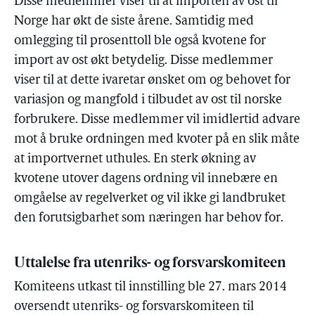
Disse medlemmer viser til at importen av ost til
Norge har økt de siste årene. Samtidig med
omlegging til prosenttoll ble også kvotene for
import av ost økt betydelig. Disse medlemmer
viser til at dette ivaretar ønsket om og behovet for
variasjon og mangfold i tilbudet av ost til norske
forbrukere. Disse medlemmer vil imidlertid advare
mot å bruke ordningen med kvoter på en slik måte
at importvernet uthules. En sterk økning av
kvotene utover dagens ordning vil innebære en
omgåelse av regelverket og vil ikke gi landbruket
den forutsigbarhet som næringen har behov for.
Uttalelse fra utenriks- og forsvarskomiteen
Komiteens utkast til innstilling ble 27. mars 2014
oversendt utenriks- og forsvarskomiteen til