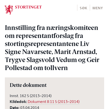
Stortinget.no
SØK
MENY
Innstilling fra næringskomiteen
om representantforslag fra
stortingsrepresentantene Liv
Signe Navarsete, Marit Arnstad,
Trygve Slagsvold Vedum og Geir
Pollestad om tollvern
Dette dokument
Innst. 162 S (2013–2014)
Kildedok
:
Dokument 8:11 S (2013–2014)
Dato
:
03.04.2014