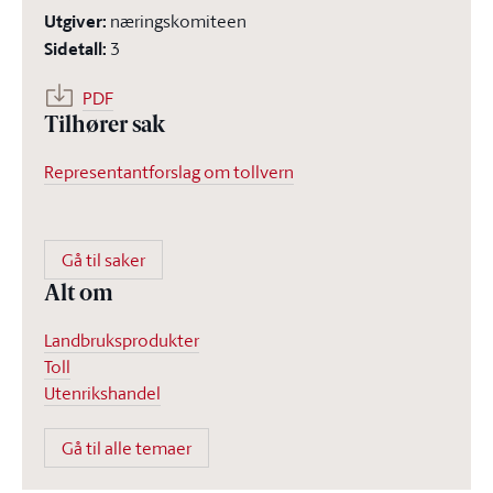
Utgiver
:
næringskomiteen
Sidetall
:
3
PDF
Tilhører sak
Representantforslag om tollvern
Gå til saker
Alt om
Landbruksprodukter
Toll
Utenrikshandel
Gå til alle temaer