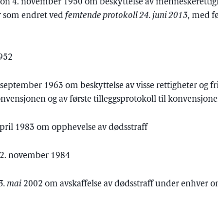
on 4. november 1950 om beskyttelse av menneskerettig
r som endret ved
femtende protokoll 24. juni 2013
, med f
1952
 september 1963 om beskyttelse av visse rettigheter og f
nvensjonen og av første tilleggsprotokoll til konvensjon
 april 1983 om opphevelse av dødsstraff
22. november 1984
3. mai
2002 om avskaffelse av dødsstraff under enhver 