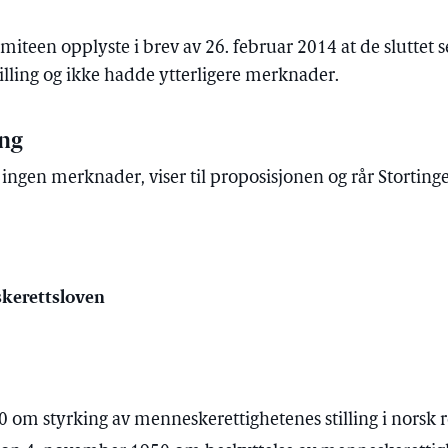
miteen opplyste i brev av 26. februar 2014 at de sluttet s
tilling og ikke hadde ytterligere merknader.
ing
ngen merknader, viser til proposisjonen og rår Stortinget 
skerettsloven
0 om styrking av menneskerettighetenes stilling i norsk ret