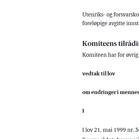
Utenriks- og forsvarsko
foreløpige avgitte inns
Komiteens tilråd
Komiteen har for øvrig i
vedtak til lov
om endringer i menne
I
I lov 21. mai 1999 nr. 3