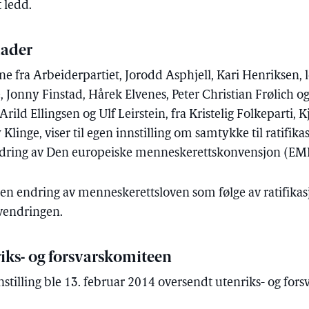
 ledd.
ader
ra Arbeiderpartiet, Jorodd Asphjell, Kari Henriksen, l
, Jonny Finstad, Hårek Elvenes, Peter Christian Frølich o
Arild Ellingsen og Ulf Leirstein, fra Kristelig Folkeparti, K
 Klinge, viser til egen innstilling om samtykke til ratifika
ndring av Den europeiske menneskerettskonvensjon (EM
en endring av menneskerettsloven som følge av ratifika
vendringen.
riks- og forsvarskomiteen
nstilling ble 13. februar 2014 oversendt utenriks- og fors