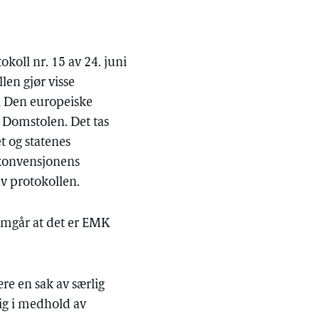
koll nr. 15 av 24. juni
en gjør visse
i Den europeiske
r Domstolen. Det tas
t og statenes
 konvensjonens
av protokollen.
remgår at det er EMK
re en sak av særlig
dig i medhold av