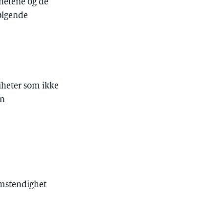
hetene og de
ølgende
riheter som ikke
en
omstendighet