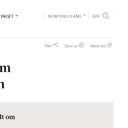
TINGET
NOR/ENG/SÁMI
SØK
Del
Skriv ut
Meld feil
om
n
lt om