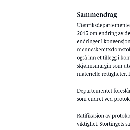
Sammendrag
Utenriksdepartementet b
2013 om endring av de
endringer i konvensjon
menneskerettsdomstol (
også inn et tillegg i k
skjønnsmargin som utvi
materielle rettigheter. 
Departementet foreslår
som endret ved protoko
Ratifikasjon av protoko
viktighet. Stortingets 