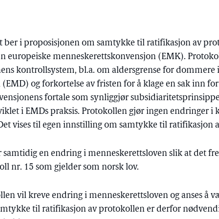
er i proposisjonen om samtykke til ratifikasjon av proto
n europeiske menneskerettskonvensjon (EMK). Protokoll
ens kontrollsystem, bl.a. om aldersgrense for dommere 
EMD) og forkortelse av fristen for å klage en sak inn fo
onvensjonens fortale som synliggjør subsidiaritetsprinsippe
klet i EMDs praksis. Protokollen gjør ingen endringer i
Det vises til egen innstilling om samtykke til ratifikasjon 
 samtidig en endring i menneskerettsloven slik at det f
ll nr. 15 som gjelder som norsk lov.
llen vil kreve endring i menneskerettsloven og anses å væ
samtykke til ratifikasjon av protokollen er derfor nødven