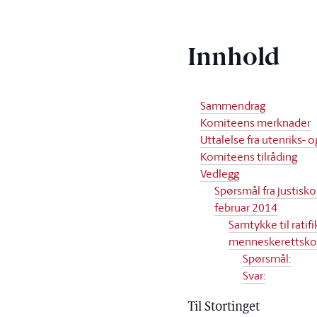
Innhold
Sammendrag
Komiteens merknader
Uttalelse fra utenriks-
Komiteens tilråding
Vedlegg
Spørsmål fra justisk
februar 2014
Samtykke til ratif
menneskerettskon
Spørsmål:
Svar:
Til Stortinget