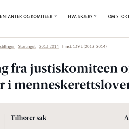
ENTANTER OG KOMITEER
HVA SKJER?
OM STOR
Innst. 139 L (2013–2014)
stillinger
Stortinget
2013-2014
ng fra justiskomiteen 
r i menneskerettslove
Tilhører sak
A