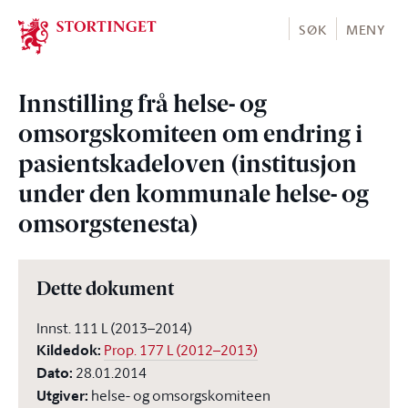
Stortinget.no
SØK
MENY
Innstilling frå helse- og
omsorgskomiteen om endring i
pasientskadeloven (institusjon
under den kommunale helse- og
omsorgstenesta)
Dette dokument
Innst. 111 L (2013–2014)
Kildedok
:
Prop. 177 L (2012–2013)
Dato
:
28.01.2014
Utgiver
:
helse- og omsorgskomiteen