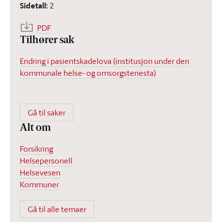
Sidetall
:
2
PDF
Tilhører sak
Endring i pasientskadelova (institusjon under den
kommunale helse- og omsorgstenesta)
Gå til saker
Alt om
Forsikring
Helsepersonell
Helsevesen
Kommuner
Gå til alle temaer