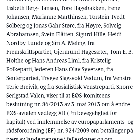
Lisbeth Berg-Hansen, Tore Hagebakken, Irene
Johansen, Marianne Marthinsen, Torstein Tvedt
Solberg og Jonas Gahr Støre, fra Høyre, Solveig
Abrahamsen, Svein Flåtten, Sigurd Hille, Heidi
Nordby Lunde og Siri A. Meling, fra
Fremskrittspartiet, Gjermund Hagesæter, Tom E. B.
Holthe og Hans Andreas Limi, fra Kristelig
Folkeparti, lederen Hans Olav Syversen, fra
Senterpartiet, Trygve Slagsvold Vedum, fra Venstre
Terje Breivik, og fra Sosialistisk Venstreparti, Snorre
Serigstad Valen, viser til at EØS-komiteens
beslutning nr. 86/2013 av 3. mai 2013 om å endre
EØS-avtalen vedlegg XII (Fri bevegelighet for
kapital) ved innlemmelse av europaparlaments- og
rådsforordning (EF) nr. 924/2009 om betalinger på
tvers av landegrensene i fellesskapet og om